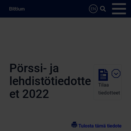
Siirry sisältöön
Hae…
EN
Avaa 
Pörssi- ja
lehdistötiedotte
Tilaa
et 2022
tiedotteet
Tulosta tämä tiedote