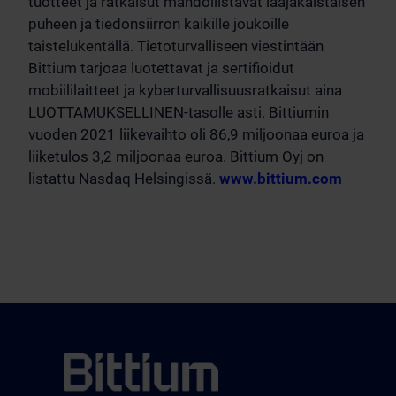
tuotteet ja ratkaisut mahdollistavat laajakaistaisen
puheen ja tiedonsiirron kaikille joukoille
taistelukentällä. Tietoturvalliseen viestintään
Bittium tarjoaa luotettavat ja sertifioidut
mobiililaitteet ja kyberturvallisuusratkaisut aina
LUOTTAMUKSELLINEN-tasolle asti. Bittiumin
vuoden 2021 liikevaihto oli 86,9 miljoonaa euroa ja
liiketulos 3,2 miljoonaa euroa. Bittium Oyj on
listattu Nasdaq Helsingissä.
www.bittium.com