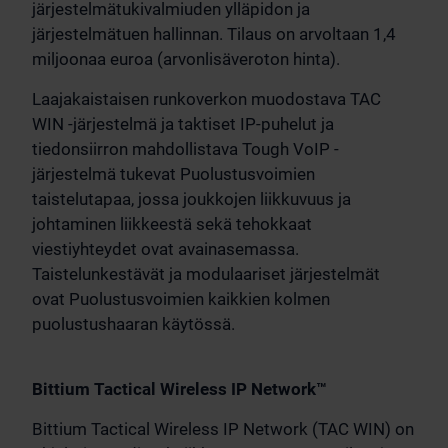
järjestelmätukivalmiuden ylläpidon ja
järjestelmätuen hallinnan. Tilaus on arvoltaan 1,4
miljoonaa euroa (arvonlisäveroton hinta).
Laajakaistaisen runkoverkon muodostava TAC
WIN -järjestelmä ja taktiset IP-puhelut ja
tiedonsiirron mahdollistava Tough VoIP -
järjestelmä tukevat Puolustusvoimien
taistelutapaa, jossa joukkojen liikkuvuus ja
johtaminen liikkeestä sekä tehokkaat
viestiyhteydet ovat avainasemassa.
Taistelunkestävät ja modulaariset järjestelmät
ovat Puolustusvoimien kaikkien kolmen
puolustushaaran käytössä.
Bittium Tactical Wireless IP Network™
Bittium Tactical Wireless IP Network (TAC WIN) on