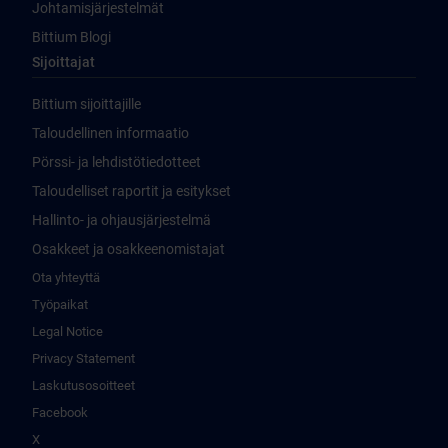
Johtamisjärjestelmät
Bittium Blogi
Sijoittajat
Bittium sijoittajille
Taloudellinen informaatio
Pörssi- ja lehdistötiedotteet
Taloudelliset raportit ja esitykset
Hallinto- ja ohjausjärjestelmä
Osakkeet ja osakkeenomistajat
Ota yhteyttä
Työpaikat
Legal Notice
Privacy Statement
Laskutusosoitteet
Facebook
X