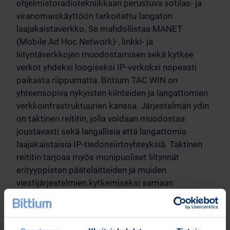
ohjelmistoradiotekniikkaan perustuva sotilas- ja
viranomaiskäyttöön tarkoitettu langaton
laajakaistaverkko. Se mahdollistaa MANET
(Mobile Ad Hoc Network)-, linkki- ja
liityntäverkkojen muodostamisen sekä kytkee
verkot yhdeksi loogiseksi IP-verkoksi nopeasti
paikasta riippumatta. Bittium TAC WIN on
yhteensopiva nykyisten kiinteiden ja langattomien
verkkoinfrastruktuurien kanssa. Järjestelmän ydin
on taktinen reititin, jolla voidaan muodostaa
joustavasti sekä langallisia että langattomia
laajakaistaisia IP-tiedonsiirtoyhteyksiä. Taktinen
reititin tarjoaa myös monipuoliset liitynnät
erityyppisten päätelaitteiden ja muiden
viestijärjestelmien kytkemiseksi samaan
tiedonsiirtoverkkoon. Reitittimen lisäksi
järjestelmään kuuluu kolmen eri taajuusalueen
radioyksikköjä, joilla muodostetaan tilanteen