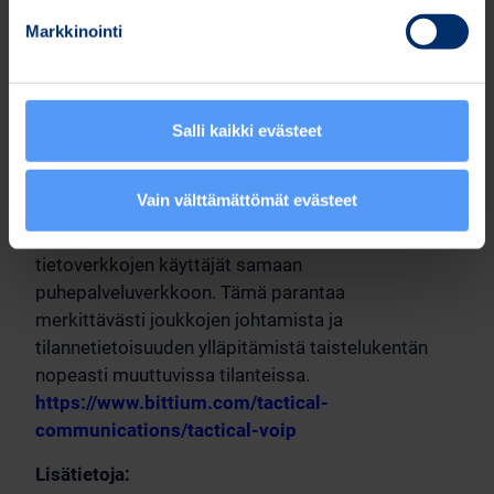
olosuhteissa. Tuotteet ovat myös helposti
Markkinointi
integroitavissa olemassa olevaan IP-
infrastruktuuriin ja ne ovat yhteensopivia Bittium
Tactical Wireless IP Network™ (TAC WIN) -
ohjelmistoradiojärjestelmän kanssa. Bittium Tough
Salli kaikki evästeet
VoIP Service™ -ohjelmistotuotteen avulla voidaan
muodostaa hajautettu puhepalvelu, joka mukautuu
Vain välttämättömät evästeet
nopeasti verkon rakenteen muutoksiin ja yhdistää
sekä kiinteiden että taktisten langattomien
tietoverkkojen käyttäjät samaan
puhepalveluverkkoon. Tämä parantaa
merkittävästi joukkojen johtamista ja
tilannetietoisuuden ylläpitämistä taistelukentän
nopeasti muuttuvissa tilanteissa.
https://www.bittium.com/tactical-
communications/tactical-voip
Lisätietoja: