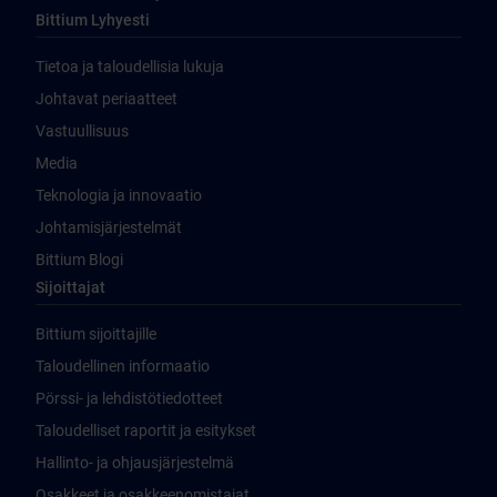
Bittium Lyhyesti
Tietoa ja taloudellisia lukuja
Johtavat periaatteet
Vastuullisuus
Media
Teknologia ja innovaatio
Johtamisjärjestelmät
Bittium Blogi
Sijoittajat
Bittium sijoittajille
Taloudellinen informaatio
Pörssi- ja lehdistötiedotteet
Taloudelliset raportit ja esitykset
Hallinto- ja ohjausjärjestelmä
Osakkeet ja osakkeenomistajat