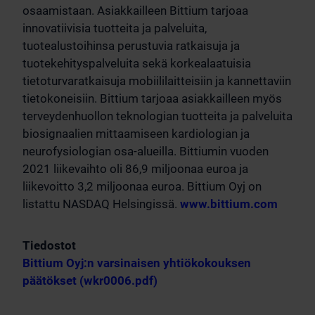
osaamistaan. Asiakkailleen Bittium tarjoaa
innovatiivisia tuotteita ja palveluita,
tuotealustoihinsa perustuvia ratkaisuja ja
tuotekehityspalveluita sekä korkealaatuisia
tietoturvaratkaisuja mobiililaitteisiin ja kannettaviin
tietokoneisiin. Bittium tarjoaa asiakkailleen myös
terveydenhuollon teknologian tuotteita ja palveluita
biosignaalien mittaamiseen kardiologian ja
neurofysiologian osa-alueilla. Bittiumin vuoden
2021 liikevaihto oli 86,9 miljoonaa euroa ja
liikevoitto 3,2 miljoonaa euroa. Bittium Oyj on
listattu NASDAQ Helsingissä.
www.bittium.com
Tiedostot
Bittium Oyj:n varsinaisen yhtiökokouksen
päätökset (wkr0006.pdf)