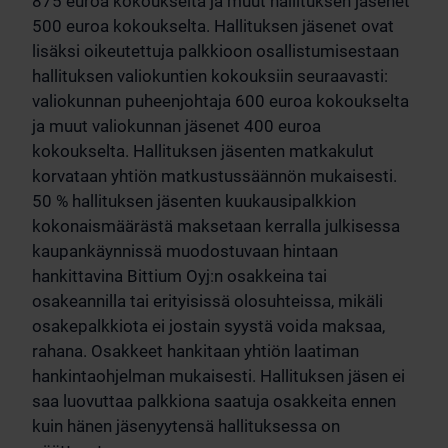
875 euroa kokoukselta ja muut hallituksen jäsenet
500 euroa kokoukselta. Hallituksen jäsenet ovat
lisäksi oikeutettuja palkkioon osallistumisestaan
hallituksen valiokuntien kokouksiin seuraavasti:
valiokunnan puheenjohtaja 600 euroa kokoukselta
ja muut valiokunnan jäsenet 400 euroa
kokoukselta. Hallituksen jäsenten matkakulut
korvataan yhtiön matkustussäännön mukaisesti.
50 % hallituksen jäsenten kuukausipalkkion
kokonaismäärästä maksetaan kerralla julkisessa
kaupankäynnissä muodostuvaan hintaan
hankittavina Bittium Oyj:n osakkeina tai
osakeannilla tai erityisissä olosuhteissa, mikäli
osakepalkkiota ei jostain syystä voida maksaa,
rahana. Osakkeet hankitaan yhtiön laatiman
hankintaohjelman mukaisesti. Hallituksen jäsen ei
saa luovuttaa palkkiona saatuja osakkeita ennen
kuin hänen jäsenyytensä hallituksessa on