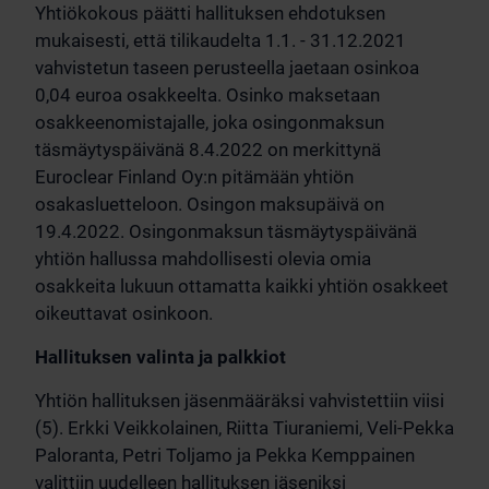
Yhtiökokous päätti hallituksen ehdotuksen
mukaisesti, että tilikaudelta 1.1. - 31.12.2021
vahvistetun taseen perusteella jaetaan osinkoa
0,04 euroa osakkeelta. Osinko maksetaan
osakkeenomistajalle, joka osingonmaksun
täsmäytyspäivänä 8.4.2022 on merkittynä
Euroclear Finland Oy:n pitämään yhtiön
osakasluetteloon. Osingon maksupäivä on
19.4.2022. Osingonmaksun täsmäytyspäivänä
yhtiön hallussa mahdollisesti olevia omia
osakkeita lukuun ottamatta kaikki yhtiön osakkeet
oikeuttavat osinkoon.
Hallituksen valinta ja palkkiot
Yhtiön hallituksen jäsenmääräksi vahvistettiin viisi
(5). Erkki Veikkolainen, Riitta Tiuraniemi, Veli-Pekka
Paloranta, Petri Toljamo ja Pekka Kemppainen
valittiin uudelleen hallituksen jäseniksi