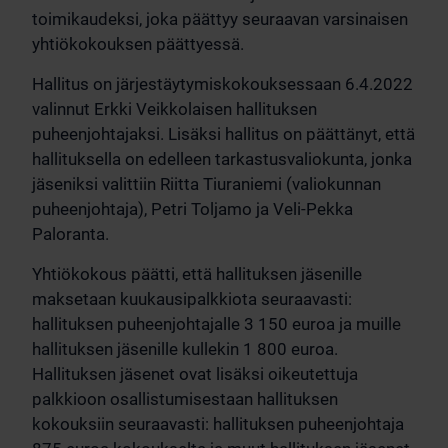
toimikaudeksi, joka päättyy seuraavan varsinaisen
yhtiökokouksen päättyessä.
Hallitus on järjestäytymiskokouksessaan 6.4.2022
valinnut Erkki Veikkolaisen hallituksen
puheenjohtajaksi. Lisäksi hallitus on päättänyt, että
hallituksella on edelleen tarkastusvaliokunta, jonka
jäseniksi valittiin Riitta Tiuraniemi (valiokunnan
puheenjohtaja), Petri Toljamo ja Veli-Pekka
Paloranta.
Yhtiökokous päätti, että hallituksen jäsenille
maksetaan kuukausipalkkiota seuraavasti:
hallituksen puheenjohtajalle 3 150 euroa ja muille
hallituksen jäsenille kullekin 1 800 euroa.
Hallituksen jäsenet ovat lisäksi oikeutettuja
palkkioon osallistumisestaan hallituksen
kokouksiin seuraavasti: hallituksen puheenjohtaja