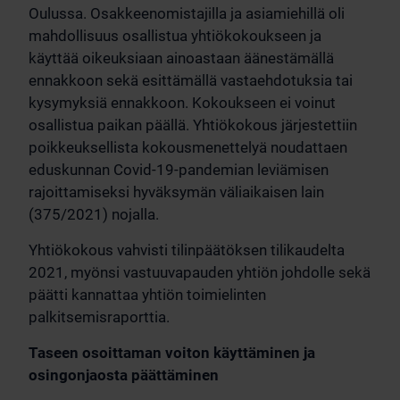
Oulussa. Osakkeenomistajilla ja asiamiehillä oli
mahdollisuus osallistua yhtiökokoukseen ja
käyttää oikeuksiaan ainoastaan äänestämällä
ennakkoon sekä esittämällä vastaehdotuksia tai
kysymyksiä ennakkoon. Kokoukseen ei voinut
osallistua paikan päällä. Yhtiökokous järjestettiin
poikkeuksellista kokousmenettelyä noudattaen
eduskunnan Covid-19-pandemian leviämisen
rajoittamiseksi hyväksymän väliaikaisen lain
(375/2021) nojalla.
Yhtiökokous vahvisti tilinpäätöksen tilikaudelta
2021, myönsi vastuuvapauden yhtiön johdolle sekä
päätti kannattaa yhtiön toimielinten
palkitsemisraporttia.
Taseen osoittaman voiton käyttäminen ja
osingonjaosta päättäminen