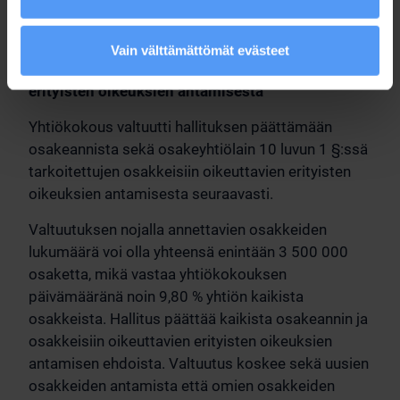
Valtuutus on voimassa 30.6.2023 asti.
Hallituksen valtuuttaminen päättämään
Vain välttämättömät evästeet
osakeannista sekä osakkeisiin oikeuttavien
erityisten oikeuksien antamisesta
Yhtiökokous valtuutti hallituksen päättämään
osakeannista sekä osakeyhtiölain 10 luvun 1 §:ssä
tarkoitettujen osakkeisiin oikeuttavien erityisten
oikeuksien antamisesta seuraavasti.
Valtuutuksen nojalla annettavien osakkeiden
lukumäärä voi olla yhteensä enintään 3 500 000
osaketta, mikä vastaa yhtiökokouksen
päivämääränä noin 9,80 % yhtiön kaikista
osakkeista. Hallitus päättää kaikista osakeannin ja
osakkeisiin oikeuttavien erityisten oikeuksien
antamisen ehdoista. Valtuutus koskee sekä uusien
osakkeiden antamista että omien osakkeiden