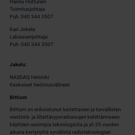
Hannu Huttunen
Toimitusjohtaja
Puh. 040 344 3507
Kari Jokela
Lakiasiainjohtaja
Puh. 040 344 3507
Jakelu:
NASDAQ Helsinki
Keskeiset tiedotusvälineet
Bittium
Bittium on erikoistunut luotettavien ja turvallisten
viestintä- ja liitettävyysratkaisujen kehittämiseen
käyttäen uusimpia teknologioita ja yli 35 vuoden
aikana kertynyttä syvällistä radioteknologian