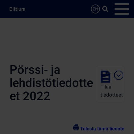
Siirry sisältöön
Hae…
EN
Avaa 
Pörssi- ja
lehdistötiedotte
Tilaa
et 2022
tiedotteet
Tulosta tämä tiedote