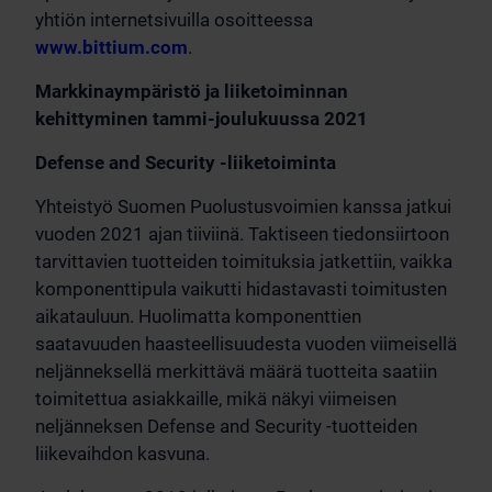
yhtiön internetsivuilla osoitteessa
www.bittium.com
.
Markkinaympäristö ja liiketoiminnan
kehittyminen tammi-joulukuussa 2021
Defense and Security -liiketoiminta
Yhteistyö Suomen Puolustusvoimien kanssa jatkui
vuoden 2021 ajan tiiviinä. Taktiseen tiedonsiirtoon
tarvittavien tuotteiden toimituksia jatkettiin, vaikka
komponenttipula vaikutti hidastavasti toimitusten
aikatauluun. Huolimatta komponenttien
saatavuuden haasteellisuudesta vuoden viimeisellä
neljänneksellä merkittävä määrä tuotteita saatiin
toimitettua asiakkaille, mikä näkyi viimeisen
neljänneksen Defense and Security -tuotteiden
liikevaihdon kasvuna.