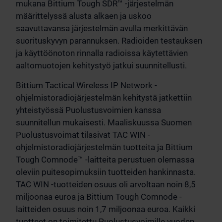
mukana Bittium Tough SDR™ -järjestelmän
määrittelyssä alusta alkaen ja uskoo
saavuttavansa järjestelmän avulla merkittävän
suorituskyvyn parannuksen. Radioiden testauksen
ja käyttöönoton rinnalla radioissa käytettävien
aaltomuotojen kehitystyö jatkui suunnitellusti.
Bittium Tactical Wireless IP Network -
ohjelmistoradiojärjestelmän kehitystä jatkettiin
yhteistyössä Puolustusvoimien kanssa
suunnitellun mukaisesti. Maaliskuussa Suomen
Puolustusvoimat tilasivat TAC WIN -
ohjelmistoradiojärjestelmän tuotteita ja Bittium
Tough Comnode™ -laitteita perustuen olemassa
oleviin puitesopimuksiin tuotteiden hankinnasta.
TAC WIN -tuotteiden osuus oli arvoltaan noin 8,5
miljoonaa euroa ja Bittium Tough Comnode -
laitteiden osuus noin 1,7 miljoonaa euroa. Kaikki
tuotteet on toimitettu Puolustusvoimille vuoden