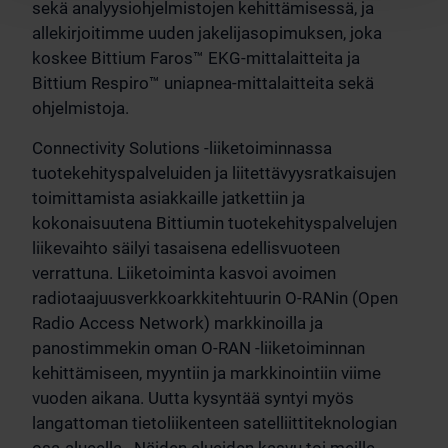
sekä analyysiohjelmistojen kehittämisessä, ja
allekirjoitimme uuden jakelijasopimuksen, joka
koskee Bittium Faros™ EKG-mittalaitteita ja
Bittium Respiro™ uniapnea-mittalaitteita sekä
ohjelmistoja.
Connectivity Solutions -liiketoiminnassa
tuotekehityspalveluiden ja liitettävyysratkaisujen
toimittamista asiakkaille jatkettiin ja
kokonaisuutena Bittiumin tuotekehityspalvelujen
liikevaihto säilyi tasaisena edellisvuoteen
verrattuna. Liiketoiminta kasvoi avoimen
radiotaajuusverkkoarkkitehtuurin O-RANin (Open
Radio Access Network) markkinoilla ja
panostimmekin oman O-RAN -liiketoiminnan
kehittämiseen, myyntiin ja markkinointiin viime
vuoden aikana. Uutta kysyntää syntyi myös
langattoman tietoliikenteen satelliittiteknologian