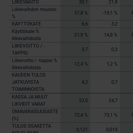
LIIKEVAIHTO
30,1
21,8
Liikevaihdon muutos-
37,8 %
-19,1 %
%
KÄYTTÖKATE
6,6
3,2
Käyttökate %
21,9 %
14,8 %
liikevaihdosta
LIIKEVOITTO / -
3,7
0,3
TAPPIO
Liikevoitto / -tappio %
12,4 %
1,2 %
liikevaihdosta
KAUDEN TULOS
JATKUVISTA
4,3
0,7
TOIMINNOISTA
KASSA JA MUUT
22,0
24,7
LIKVIDIT VARAT
OMAVARAISUUSASTE
72,4 %
73,1 %
(%)
TULOS OSAKETTA
0,121
0,019