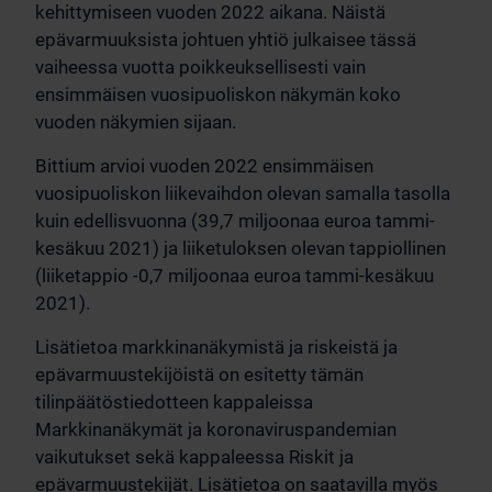
kehittymiseen vuoden 2022 aikana. Näistä
epävarmuuksista johtuen yhtiö julkaisee tässä
vaiheessa vuotta poikkeuksellisesti vain
ensimmäisen vuosipuoliskon näkymän koko
vuoden näkymien sijaan.
Bittium arvioi vuoden 2022 ensimmäisen
vuosipuoliskon liikevaihdon olevan samalla tasolla
kuin edellisvuonna (39,7 miljoonaa euroa tammi-
kesäkuu 2021) ja liiketuloksen olevan tappiollinen
(liiketappio -0,7 miljoonaa euroa tammi-kesäkuu
2021).
Lisätietoa markkinanäkymistä ja riskeistä ja
epävarmuustekijöistä on esitetty tämän
tilinpäätöstiedotteen kappaleissa
Markkinanäkymät ja koronaviruspandemian
vaikutukset sekä kappaleessa Riskit ja
epävarmuustekijät. Lisätietoa on saatavilla myös