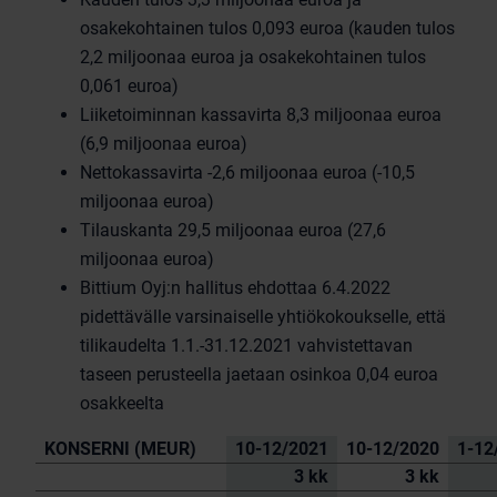
osakekohtainen tulos 0,093 euroa (kauden tulos
2,2 miljoonaa euroa ja osakekohtainen tulos
0,061 euroa)
Liiketoiminnan kassavirta 8,3 miljoonaa euroa
(6,9 miljoonaa euroa)
Nettokassavirta -2,6 miljoonaa euroa (-10,5
miljoonaa euroa)
Tilauskanta 29,5 miljoonaa euroa (27,6
miljoonaa euroa)
Bittium Oyj:n hallitus ehdottaa 6.4.2022
pidettävälle varsinaiselle yhtiökokoukselle, että
tilikaudelta 1.1.-31.12.2021 vahvistettavan
taseen perusteella jaetaan osinkoa 0,04 euroa
osakkeelta
KONSERNI (MEUR)
10-12/2021
10-12/2020
1-12
3 kk
3 kk