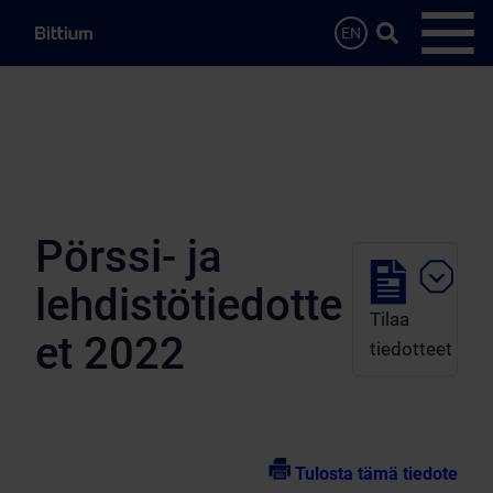
Siirry sisältöön
Hae…
EN
Avaa 
Pörssi- ja
lehdistötiedotte
Tilaa
et 2022
tiedotteet
Tulosta tämä tiedote