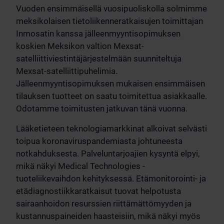
Vuoden ensimmäisellä vuosipuoliskolla solmimme
meksikolaisen tietoliikenneratkaisujen toimittajan
Inmosatin kanssa jälleenmyyntisopimuksen
koskien Meksikon valtion Mexsat-
satelliittiviestintäjärjestelmään suunniteltuja
Mexsat-satelliittipuhelimia.
Jälleenmyyntisopimuksen mukaisen ensimmäisen
tilauksen tuotteet on saatu toimitettua asiakkaalle.
Odotamme toimitusten jatkuvan tänä vuonna.
Lääketieteen teknologiamarkkinat alkoivat selvästi
toipua koronaviruspandemiasta johtuneesta
notkahduksesta. Palveluntarjoajien kysyntä elpyi,
mikä näkyi Medical Technologies -
tuoteliikevaihdon kehityksessä. Etämonitorointi- ja
etädiagnostiikkaratkaisut tuovat helpotusta
sairaanhoidon resurssien riittämättömyyden ja
kustannuspaineiden haasteisiin, mikä näkyi myös