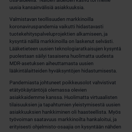
osa-alueella. Näiden alueiden kasvu toi meille
uusia kansainvälisiä asiakkuuksia.
Valmistavan teollisuuden markkinoilla
koronaviruspandemia vaikutti hidastavasti
tuotekehityspalveluprojektien alkamiseen, ja
kysyntä näillä markkinoilla on laskenut selvästi.
Lääketieteen uusien teknologiaratkaisujen kysyntä
puolestaan säilyi tasaisena huolimatta uudesta
MDR-asetuksen aiheuttamasta uusien
lääkintälaitteiden hyväksyntöjen hidastumisesta.
Pandemiasta johtuneet poikkeusolot vahvistivat
etätyökäytäntöjä olemassa olevien
asiakkaidemme kanssa. Huolimatta virtuaalisten
tilaisuuksien ja tapahtumien yleistymisestä uusien
asiakkuuksien hankkiminen oli haasteellista. Myös
työvoiman saatavuus markkinoilta hankaloitui, ja
erityisesti ohjelmisto-osaajia on kysyntään nähden