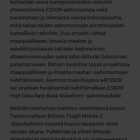
kehitetään uusia kumppanimaiden radioihin
yhteentoimivia ESSOR-aaltomuotoja sekä
parannetaan jo olemassa olevaa kokonaisuutta,
mikä takaa näiden aaltomuotojen siirrettävyyden
kansallisiin radioihin. Uusi projekti tähtää
maanpäälliseen, ilmasta maahan ja
satelliittipohjaisen taktisen tiedonsiirron
yhteentoimivuuden sekä niihin liittyvän tietoturvan
parantamiseen. Bittium keskittyy tässä projektissa
maanpäälliseen ja ilmasta-maahan -aaltomuotojen
kehittämiseen. Aiemmin toukokuussa a4ESSOR
sai virallisen hyväksynnän kehittämälleen ESSOR
High Data Rate Base Waveform -aaltomuodolle.
Mobiilin tietoturvan merkitys viestinnässä kasvoi.
Tietoturvallisen Bittium Tough Mobile 2
-älypuhelimien kysyntä kasvoi tasaisesti viime
vuoden aikana. Puhelimen ja siihen liittyvän
järjestelmän tietoturvaluokitus on avainasemassa