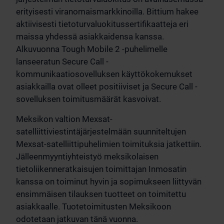
erityisesti viranomaismarkkinoilla. Bittium hakee
aktiivisesti tietoturvaluokitussertifikaatteja eri
maissa yhdessä asiakkaidensa kanssa.
Alkuvuonna Tough Mobile 2 -puhelimelle
lanseeratun Secure Call -
kommunikaatiosovelluksen käyttökokemukset
asiakkailla ovat olleet positiiviset ja Secure Call -
sovelluksen toimitusmäärät kasvoivat.
Meksikon valtion Mexsat-
satelliittiviestintäjärjestelmään suunniteltujen
Mexsat-satelliittipuhelimien toimituksia jatkettiin.
Jälleenmyyntiyhteistyö meksikolaisen
tietoliikenneratkaisujen toimittajan Inmosatin
kanssa on toiminut hyvin ja sopimukseen liittyvän
ensimmäisen tilauksen tuotteet on toimitettu
asiakkaalle. Tuotetoimitusten Meksikoon
odotetaan jatkuvan tänä vuonna.