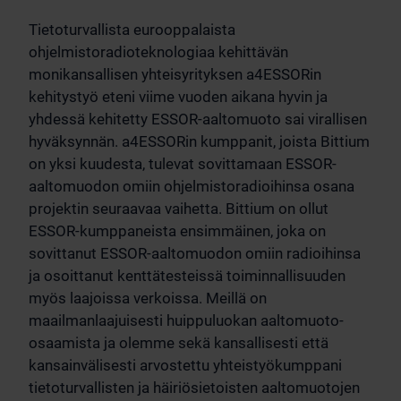
Tietoturvallista eurooppalaista
ohjelmistoradioteknologiaa kehittävän
monikansallisen yhteisyrityksen a4ESSORin
kehitystyö eteni viime vuoden aikana hyvin ja
yhdessä kehitetty ESSOR-aaltomuoto sai virallisen
hyväksynnän. a4ESSORin kumppanit, joista Bittium
on yksi kuudesta, tulevat sovittamaan ESSOR-
aaltomuodon omiin ohjelmistoradioihinsa osana
projektin seuraavaa vaihetta. Bittium on ollut
ESSOR-kumppaneista ensimmäinen, joka on
sovittanut ESSOR-aaltomuodon omiin radioihinsa
ja osoittanut kenttätesteissä toiminnallisuuden
myös laajoissa verkoissa. Meillä on
maailmanlaajuisesti huippuluokan aaltomuoto-
osaamista ja olemme sekä kansallisesti että
kansainvälisesti arvostettu yhteistyökumppani
tietoturvallisten ja häiriösietoisten aaltomuotojen