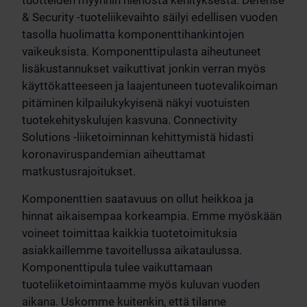
tuotteiden myynnin hienosta kehityksestä. Defense
& Security -tuoteliikevaihto säilyi edellisen vuoden
tasolla huolimatta komponenttihankintojen
vaikeuksista. Komponenttipulasta aiheutuneet
lisäkustannukset vaikuttivat jonkin verran myös
käyttökatteeseen ja laajentuneen tuotevalikoiman
pitäminen kilpailukykyisenä näkyi vuotuisten
tuotekehityskulujen kasvuna. Connectivity
Solutions -liiketoiminnan kehittymistä hidasti
koronaviruspandemian aiheuttamat
matkustusrajoitukset.
Komponenttien saatavuus on ollut heikkoa ja
hinnat aikaisempaa korkeampia. Emme myöskään
voineet toimittaa kaikkia tuotetoimituksia
asiakkaillemme tavoitellussa aikataulussa.
Komponenttipula tulee vaikuttamaan
tuoteliiketoimintaamme myös kuluvan vuoden
aikana. Uskomme kuitenkin, että tilanne