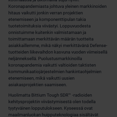
Koronapandemiasta johtuva yleinen markkinoiden
hitaus vaikutti jonkin verran projektien
etenemiseen ja komponenttipulan takia
tuotetoimituksia viivästyi. Loppuvuodesta
onnistuimme kuitenkin valmistamaan ja
toimittamaan merkittävän määrän tuotteita
asiakkaillemme, mikä näkyi merkittävänä Defense-
tuotteiden liikevaihdon kasvuna vuoden viimeisellä
neljänneksellä. Puolustusmarkkinoilla
koronapandemia vaikutti valtioiden taktisten
kommunikaatiojärjestelmien hankintaohjelmien
etenemiseen, mikä vaikutti uusien
asiakasprojektien saamiseen.
Huolimatta Bittium Tough SDR™ -radioiden
kehitysprojektin viivästymisestä olen todella
tyytyväinen lopputulokseen. Kyseessä ovat
maailmanluokan huipputeknologiaa sisältävät