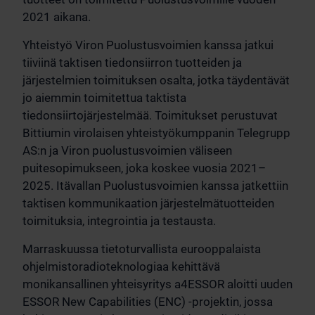
2021 aikana.
Yhteistyö Viron Puolustusvoimien kanssa jatkui
tiiviinä taktisen tiedonsiirron tuotteiden ja
järjestelmien toimituksen osalta, jotka täydentävät
jo aiemmin toimitettua taktista
tiedonsiirtojärjestelmää. Toimitukset perustuvat
Bittiumin virolaisen yhteistyökumppanin Telegrupp
AS:n ja Viron puolustusvoimien väliseen
puitesopimukseen, joka koskee vuosia 2021–
2025. Itävallan Puolustusvoimien kanssa jatkettiin
taktisen kommunikaation järjestelmätuotteiden
toimituksia, integrointia ja testausta.
Marraskuussa tietoturvallista eurooppalaista
ohjelmistoradioteknologiaa kehittävä
monikansallinen yhteisyritys a4ESSOR aloitti uuden
ESSOR New Capabilities (ENC) -projektin, jossa