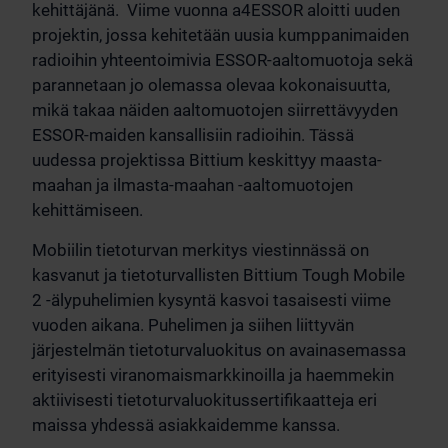
kehittäjänä. Viime vuonna a4ESSOR aloitti uuden
projektin, jossa kehitetään uusia kumppanimaiden
radioihin yhteentoimivia ESSOR-aaltomuotoja sekä
parannetaan jo olemassa olevaa kokonaisuutta,
mikä takaa näiden aaltomuotojen siirrettävyyden
ESSOR-maiden kansallisiin radioihin. Tässä
uudessa projektissa Bittium keskittyy maasta-
maahan ja ilmasta-maahan -aaltomuotojen
kehittämiseen.
Mobiilin tietoturvan merkitys viestinnässä on
kasvanut ja tietoturvallisten Bittium Tough Mobile
2 -älypuhelimien kysyntä kasvoi tasaisesti viime
vuoden aikana. Puhelimen ja siihen liittyvän
järjestelmän tietoturvaluokitus on avainasemassa
erityisesti viranomaismarkkinoilla ja haemmekin
aktiivisesti tietoturvaluokitussertifikaatteja eri
maissa yhdessä asiakkaidemme kanssa.