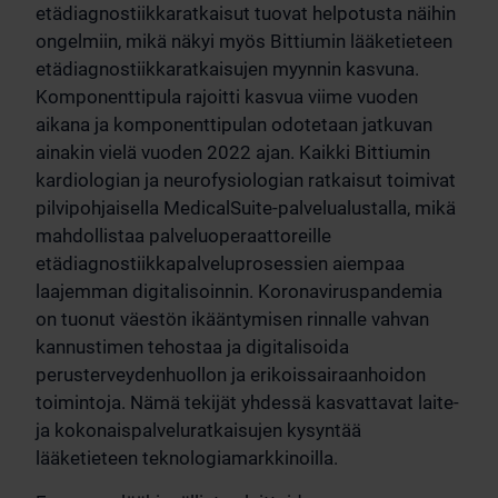
etädiagnostiikkaratkaisut tuovat helpotusta näihin
ongelmiin, mikä näkyi myös Bittiumin lääketieteen
etädiagnostiikkaratkaisujen myynnin kasvuna.
Komponenttipula rajoitti kasvua viime vuoden
aikana ja komponenttipulan odotetaan jatkuvan
ainakin vielä vuoden 2022 ajan. Kaikki Bittiumin
kardiologian ja neurofysiologian ratkaisut toimivat
pilvipohjaisella MedicalSuite-palvelualustalla, mikä
mahdollistaa palveluoperaattoreille
etädiagnostiikkapalveluprosessien aiempaa
laajemman digitalisoinnin. Koronaviruspandemia
on tuonut väestön ikääntymisen rinnalle vahvan
kannustimen tehostaa ja digitalisoida
perusterveydenhuollon ja erikoissairaanhoidon
toimintoja. Nämä tekijät yhdessä kasvattavat laite-
ja kokonaispalveluratkaisujen kysyntää
lääketieteen teknologiamarkkinoilla.