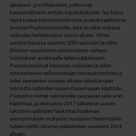
ajoneuvo- ja sotilasradiot, jotka ovat
kansainvälisesti erittäin kilpailukykyiset. Iso kiitos
tästä kuuluu kehitystiimillemme ja asiakkaallemme
Suomen Puolustusvoimille, joka on ollut mukana
radioiden kehityksessä alusta alkaen. Viime
vuoden lopussa saimme SDR-radioiden ja niihin
liittyvien varusteiden ensimmäisen vaiheen
toimitukset asiakkaalle lähes päätökseen.
Puolustusvoimat käynnisti radioiden ja niihin
toteutettavien aaltomuotojen testaustoimintaa ja
tulee seuraavien vuosien aikana rakentamaan
valmiutta radioiden laajamittaisempaan käyttöön.
Puolustusvoimat valmistelee seuraavan laite-erän
hankintaa, ja elokuussa 2017 julkaistun uusien
taktisten radioiden hankintaa koskevan
aiesopimuksen mukaisiin vuotuisiin tilausmääriin
tullaan näillä näkymin pääsemään vuodesta 2024
alkaen.