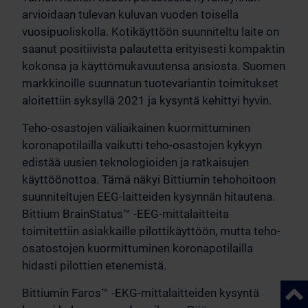
arvioidaan tulevan kuluvan vuoden toisella
vuosipuoliskolla. Kotikäyttöön suunniteltu laite on
saanut positiivista palautetta erityisesti kompaktin
kokonsa ja käyttömukavuutensa ansiosta. Suomen
markkinoille suunnatun tuotevariantin toimitukset
aloitettiin syksyllä 2021 ja kysyntä kehittyi hyvin.
Teho-osastojen väliaikainen kuormittuminen
koronapotilailla vaikutti teho-osastojen kykyyn
edistää uusien teknologioiden ja ratkaisujen
käyttöönottoa. Tämä näkyi Bittiumin tehohoitoon
suunniteltujen EEG-laitteiden kysynnän hitautena.
Bittium BrainStatus™ -EEG-mittalaitteita
toimitettiin asiakkaille pilottikäyttöön, mutta teho-
osatostojen kuormittuminen koronapotilailla
hidasti pilottien etenemistä.
Takai
Bittiumin Faros™ -EKG-mittalaitteiden kysyntä