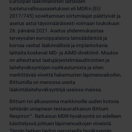
Euroopan lääkinnällisten laitteiden
tuoteturvallisuusasetuksen eli MDR:n (EU
2017/745) soveltamisen siirtymäajat päättyivät ja
asetus astui täysimääräisesti voimaan toukokuun
26. päivänä 2021. Asetus yhdenmukaistaa
terveysalan eurooppalaista lainsäädäntöä ja
korvaa vanhat lääkinnällisiä ja implantoitavia
laitteita koskevat MD- ja AIMD-direktiivit. Muutos
on aiheuttanut laatujärjestelmäauditointien ja
laitehyväksyntöjen ruuhkautumista ja siten
merkittävää viivettä hakemusten läpimenoaikoihin.
Bittiumilla on menossa useita
lääkintälaitehyväksyntöjä useissa maissa.
Bittium toi alkuvuonna markkinoille uuden kotona
tehtävän uniapnean testausratkaisun Bittium
Respiron™. Ratkaisun MDR-hyväksyntä on edelleen
käsittelyssä johtuen läpimenoaikojen viiveistä.
Tämän hetken tiedon perusteella hyväksynnän