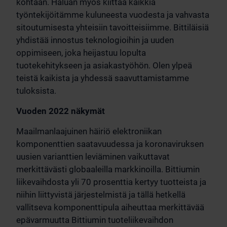
kohtaan. Haluan myös kiittää kaikkia
työntekijöitämme kuluneesta vuodesta ja vahvasta
sitoutumisesta yhteisiin tavoitteisiimme. Bittiläisiä
yhdistää innostus teknologioihin ja uuden
oppimiseen, joka heijastuu lopulta
tuotekehitykseen ja asiakastyöhön. Olen ylpeä
teistä kaikista ja yhdessä saavuttamistamme
tuloksista.
Vuoden 2022 näkymät
Maailmanlaajuinen häiriö elektroniikan
komponenttien saatavuudessa ja koronaviruksen
uusien varianttien leviäminen vaikuttavat
merkittävästi globaaleilla markkinoilla. Bittiumin
liikevaihdosta yli 70 prosenttia kertyy tuotteista ja
niihin liittyvistä järjestelmistä ja tällä hetkellä
vallitseva komponenttipula aiheuttaa merkittävää
epävarmuutta Bittiumin tuoteliikevaihdon