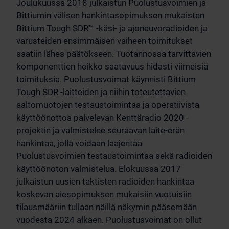
Joulukuussa 2018 julkaistun Puolustusvoimien ja
Bittiumin välisen hankintasopimuksen mukaisten
Bittium Tough SDR™ -käsi- ja ajoneuvoradioiden ja
varusteiden ensimmäisen vaiheen toimitukset
saatiin lähes päätökseen. Tuotannossa tarvittavien
komponenttien heikko saatavuus hidasti viimeisiä
toimituksia. Puolustusvoimat käynnisti Bittium
Tough SDR -laitteiden ja niihin toteutettavien
aaltomuotojen testaustoimintaa ja operatiivista
käyttöönottoa palvelevan Kenttäradio 2020 -
projektin ja valmistelee seuraavan laite-erän
hankintaa, jolla voidaan laajentaa
Puolustusvoimien testaustoimintaa sekä radioiden
käyttöönoton valmistelua. Elokuussa 2017
julkaistun uusien taktisten radioiden hankintaa
koskevan aiesopimuksen mukaisiin vuotuisiin
tilausmääriin tullaan näillä näkymin pääsemään
vuodesta 2024 alkaen. Puolustusvoimat on ollut