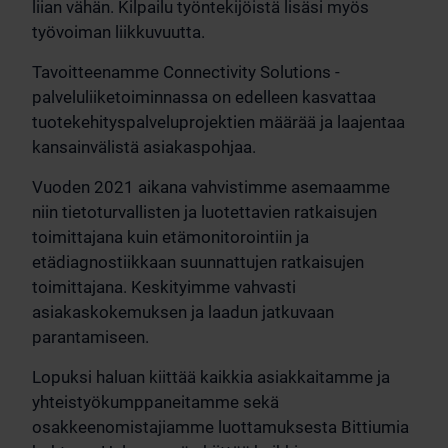
liian vähän. Kilpailu työntekijöistä lisäsi myös
työvoiman liikkuvuutta.
Tavoitteenamme Connectivity Solutions -
palveluliiketoiminnassa on edelleen kasvattaa
tuotekehityspalveluprojektien määrää ja laajentaa
kansainvälistä asiakaspohjaa.
Vuoden 2021 aikana vahvistimme asemaamme
niin tietoturvallisten ja luotettavien ratkaisujen
toimittajana kuin etämonitorointiin ja
etädiagnostiikkaan suunnattujen ratkaisujen
toimittajana. Keskityimme vahvasti
asiakaskokemuksen ja laadun jatkuvaan
parantamiseen.
Lopuksi haluan kiittää kaikkia asiakkaitamme ja
yhteistyökumppaneitamme sekä
osakkeenomistajiamme luottamuksesta Bittiumia