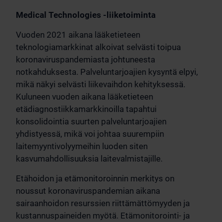
Medical Technologies -liiketoiminta
Vuoden 2021 aikana lääketieteen
teknologiamarkkinat alkoivat selvästi toipua
koronaviruspandemiasta johtuneesta
notkahduksesta. Palveluntarjoajien kysyntä elpyi,
mikä näkyi selvästi liikevaihdon kehityksessä.
Kuluneen vuoden aikana lääketieteen
etädiagnostiikkamarkkinoilla tapahtui
konsolidointia suurten palveluntarjoajien
yhdistyessä, mikä voi johtaa suurempiin
laitemyyntivolyymeihin luoden siten
kasvumahdollisuuksia laitevalmistajille.
Etähoidon ja etämonitoroinnin merkitys on
noussut koronaviruspandemian aikana
sairaanhoidon resurssien riittämättömyyden ja
kustannuspaineiden myötä. Etämonitorointi- ja