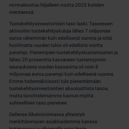
normalisoituu hiljalleen vuotta 2023 kohden
mentäessä.
Tuotekehitysinvestointien taso laski. Taseeseen
aktivoitiin tuotekehityskuluja lähes 7 miljoonaa
euroa vähemmän kuin edellisenä vuonna ja siitä
huolimatta vuoden tulos oli edellistä vuotta
parempi. Pienempien tuotekehityskustannusten ja
lähes 20 prosenttia kasvaneen tuotemyynnin
seurauksena vuoden kassavirta oli noin 8
miljoonaa euroa parempi kuin edellisenä vuonna.
Emme todennäköisesti tule pienentämään
tuotekehitysinvestointien absoluuttista tasoa,
mutta tavoittelemamme kasvun myötä
suhteellinen taso pienenee.
Defense-liiketoiminnassa yhteistyö
merkittävimpien asiakkaidemme kanssa
kotimaassa ja ulkomailla sujui hyvin.