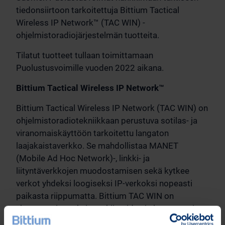
tiedonsiirtoon tarkoitettuja Bittium Tactical
Wireless IP Network™ (TAC WIN) -
ohjelmistoradiojärjestelmän tuotteita.
Tilatut tuotteet tullaan toimittamaan
Puolustusvoimille vuoden 2022 aikana.
Bittium Tactical Wireless IP Network™
Bittium Tactical Wireless IP Network (TAC WIN) on
ohjelmistoradiotekniikkaan perustuva sotilas- ja
viranomaiskäyttöön tarkoitettu langaton
laajakaistaverkko. Se mahdollistaa MANET
(Mobile Ad Hoc Network)-, linkki- ja
liityntäverkkojen muodostamisen sekä kytkee
verkot yhdeksi loogiseksi IP-verkoksi nopeasti
paikasta riippumatta. Bittium TAC WIN on
yhteensopiva nykyisten kiinteiden ja langattomien
verkkoinfrastruktuurien kanssa. Järjestelmän ydin