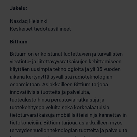
Jakelu:
Nasdaq Helsinki
Keskeiset tiedotusvälineet
Bittium
Bittium on erikoistunut luotettavien ja turvallisten
viestintä- ja liitettävyysratkaisujen kehittämiseen
käyttäen uusimpia teknologioita ja yli 35 vuoden
aikana kertynyttä syvällistä radioteknologian
osaamistaan. Asiakkailleen Bittium tarjoaa
innovatiivisia tuotteita ja palveluita,
tuotealustoihinsa perustuvia ratkaisuja ja
tuotekehityspalveluita sekä korkealaatuisia
tietoturvaratkaisuja mobiililaitteisiin ja kannettaviin
tietokoneisiin. Bittium tarjoaa asiakkailleen myös
terveydenhuollon teknologian tuotteita ja palveluita