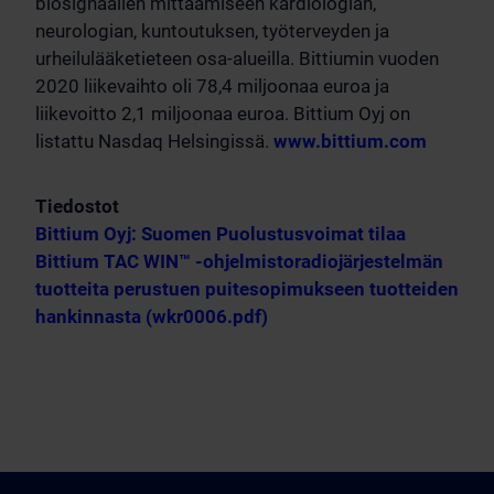
biosignaalien mittaamiseen kardiologian,
neurologian, kuntoutuksen, työterveyden ja
urheilulääketieteen osa-alueilla. Bittiumin vuoden
2020 liikevaihto oli 78,4 miljoonaa euroa ja
liikevoitto 2,1 miljoonaa euroa. Bittium Oyj on
listattu Nasdaq Helsingissä.
www.bittium.com
Tiedostot
Bittium Oyj: Suomen Puolustusvoimat tilaa
Bittium TAC WIN™ -ohjelmistoradiojärjestelmän
tuotteita perustuen puitesopimukseen tuotteiden
hankinnasta (wkr0006.pdf)