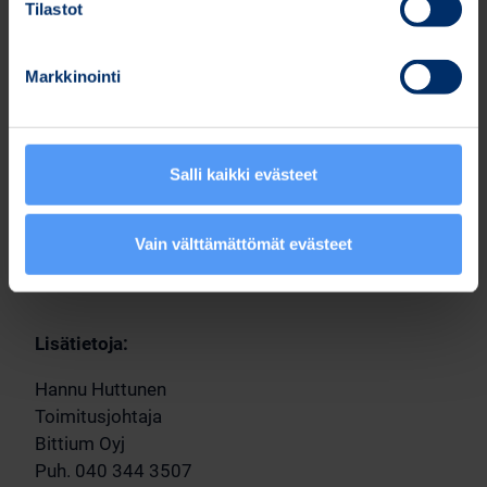
Tilastot
Lisätietoja Bittium TAC WIN -järjestelmästä ja
siihen kuuluvista tuotteista:
Markkinointi
https://www.bittium.com/tactical-
communications/bittium-tactical-wireless-ip-
network
.
Salli kaikki evästeet
Oulussa, 8.2.2022
Hannu Huttunen
Vain välttämättömät evästeet
Toimitusjohtaja
Lisätietoja:
Hannu Huttunen
Toimitusjohtaja
Bittium Oyj
Puh. 040 344 3507