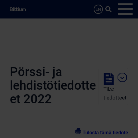
Siirry sisältöön
Hae…
EN
Avaa 
Pörssi- ja
lehdistötiedotte
Tilaa
et 2022
tiedotteet
Tulosta tämä tiedote