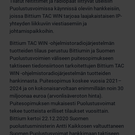
Tilatut reitittimet ja radiopäät liittyvät useisiin
Puolustusvoimissa käynnissä oleviin hankkeisiin,
joissa Bittium TAC WIN tarjoaa laajakaistaisen IP-
yhteyden liikkuviin viestiasemiin ja
johtamispaikkoihin.
Bittium TAC WIN -ohjelmistoradiojärjestelmän
tuotteiden tilaus perustuu Bittiumin ja Suomen
Puolustusvoimien väliseen puitesopimukseen
taktiseen tiedonsiirtoon tarkoitettujen Bittium TAC
WIN -ohjelmistoradiojärjestelmän tuotteiden
hankinnasta. Puitesopimus koskee vuosia 2021–
2024 ja on kokonaisarvoltaan enimmillään noin 30
miljoonaa euroa (arvonlisäveroton hinta).
Puitesopimuksen mukaisesti Puolustusvoimat
tekee tuotteista erilliset tilaukset vuosittain.
Bittium kertoi 22.12.2020 Suomen
puolustusministerin Antti Kaikkosen valtuuttaneen
Suomen Puolustusvoimat hankkimaan taktiseen