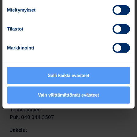
Bittium BrainStatus™
EEG-järjestelmä kriittiseen
hoitoon
Mieltymykset
Bittium BrainStatus™ ja Cerenion C-Trend
käytännöllinen menetelmä tehohoidon
Tilastot
potilaiden aivotoiminnan mittaamiseen
Bittium NeurOne™
EEG-mittalaite kliiniseen ja
Markkinointi
tutkimuskäyttöön
Lisätietoja Bittiumin tarjonnasta:
https://www.bittium.com/medical
.
Salli kaikki evästeet
Lisätietoja:
Arto Pietilä
Vain välttämättömät evästeet
Tuote- ja palvelualueen johtaja, Medical
Technologies
Puh. 040 344 3507
Jakelu: