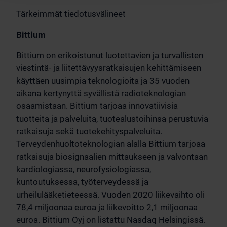
Tärkeimmät tiedotusvälineet
Bittium
Bittium on erikoistunut luotettavien ja turvallisten
viestintä- ja liitettävyysratkaisujen kehittämiseen
käyttäen uusimpia teknologioita ja 35 vuoden
aikana kertynyttä syvällistä radioteknologian
osaamistaan. Bittium tarjoaa innovatiivisia
tuotteita ja palveluita, tuotealustoihinsa perustuvia
ratkaisuja sekä tuotekehityspalveluita.
Terveydenhuoltoteknologian alalla Bittium tarjoaa
ratkaisuja biosignaalien mittaukseen ja valvontaan
kardiologiassa, neurofysiologiassa,
kuntoutuksessa, työterveydessä ja
urheilulääketieteessä. Vuoden 2020 liikevaihto oli
78,4 miljoonaa euroa ja liikevoitto 2,1 miljoonaa
euroa. Bittium Oyj on listattu Nasdaq Helsingissä.