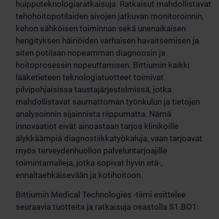
huipputeknologiaratkaisuja. Ratkaisut mahdollistavat
tehohoitopotilaiden aivojen jatkuvan monitoroinnin,
kehon sähköisen toiminnan sekä unenaikaisen
hengityksen häiriöiden varhaisen havaitsemisen ja
siten potilaan nopeamman diagnoosin ja
hoitoprosessin nopeuttamisen. Bittiumin kaikki
lääketieteen teknologiatuotteet toimivat
pilvipohjaisissa taustajärjestelmissä, jotka
mahdollistavat saumattoman työnkulun ja tietojen
analysoinnin sijainnista riippumatta. Nämä
innovaatiot eivät ainoastaan tarjoa klinikoille
älykkäämpiä diagnostiikkatyökaluja, vaan tarjoavat
myös terveydenhuollon palveluntarjoajille
toimintamalleja, jotka sopivat hyvin etä-,
ennaltaehkäisevään ja kotihoitoon.
Bittiumin Medical Technologies -tiimi esittelee
seuraavia tuotteita ja ratkaisuja osastolla S1.BO1: