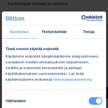
Kardiologian tuotteet ja ratkaisut:
Bittium Faros™
EKG-mittalaite sydämen
rytmihäiriöiden havaitsemiseen
Bittium Cardiac Navigator™
ohjelmistoratkaisu
Suostumus
Yksityiskohdat
Tietoja
kliiniseen Holter EKG-tallennusten analysointiin
Bittium OmegaSnap™
-EKG-elektrodien
tuoteperheen kertakäyttöiset EKG-tarraelektrodit
Tämä sivusto käyttää evästeitä
Bittium HolterPlus™
ratkaisu sydämen
Käytämme evästeitä kävijämäärämme analysoimiseen,
sähköisen toiminnan etämonitorointiin
sosiaalisen median ominaisuuksien tarjoamiseen,
Neurofysiologian tuotteet ja ratkaisut:
sisällön ja mainosten personointiin ja parhaan
käyttökokemuksen varmistamiseksi. Lue lisää
Bittium Respiro™
uniapneatutkimuslaite- ja
käyttämistämme evästeistä
tietosuojaselosteesta
.
analyysipalveluratkaisu (Home Sleep Apnea
Testing, HSAT)
Bittium Respiro Analyst™
-ohjelmisto
Suostumuksen
Välttämätön
valinta
uniapneamittadatan analysointiin