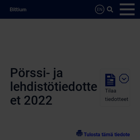
Siirry sisältöön
Hae…
EN
Avaa 
Pörssi- ja
lehdistötiedotte
Tilaa
et 2022
tiedotteet
Tulosta tämä tiedote