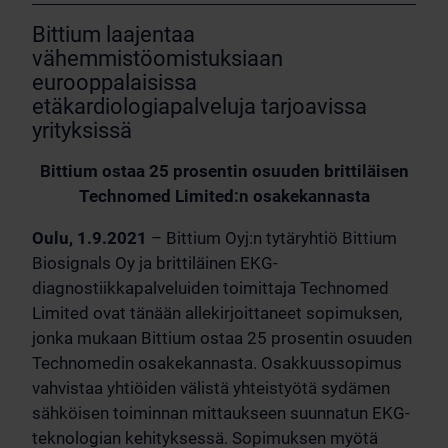
Bittium laajentaa
vähemmistöomistuksiaan
eurooppalaisissa
etäkardiologiapalveluja tarjoavissa
yrityksissä
Bittium ostaa 25 prosentin osuuden brittiläisen
Technomed Limited:n osakekannasta
Oulu, 1.9.2021
– Bittium Oyj:n tytäryhtiö Bittium
Biosignals Oy ja brittiläinen EKG-
diagnostiikkapalveluiden toimittaja Technomed
Limited ovat tänään allekirjoittaneet sopimuksen,
jonka mukaan Bittium ostaa 25 prosentin osuuden
Technomedin osakekannasta. Osakkuussopimus
vahvistaa yhtiöiden välistä yhteistyötä sydämen
sähköisen toiminnan mittaukseen suunnatun EKG-
teknologian kehityksessä. Sopimuksen myötä