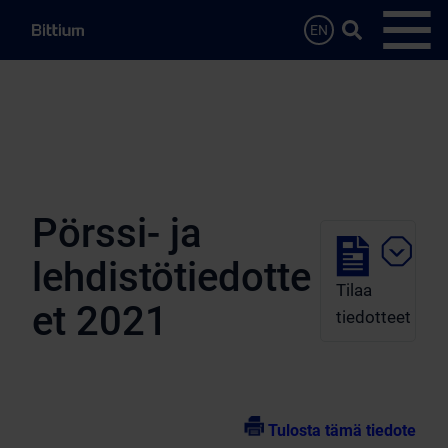
Siirry sisältöön
Hae…
EN
Avaa 
Pörssi- ja
lehdistötiedotte
Tilaa
et 2021
tiedotteet
Tulosta tämä tiedote