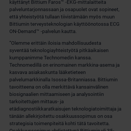
käyttänyt Bittium Faros™ -EKG-mittalaitteita
palveluntarjonnassaan ja osapuolet ovat sopineet,
että yhteistyötä tullaan tiivistämään myös muun
Bittiumin terveysteknologian käyttöönotossa ECG
ON-Demand™ -palvelun kautta.
”Olemme erittäin iloisia mahdollisuudesta
syventää teknologiayhteistyötä pitkäaikaisen
kumppanimme Technomedin kanssa.
Technomedillä on erinomainen markkina-asema ja
kasvava asiakaskunta lääketieteen
palvelumarkkinalla Isossa-Britanniassa. Bittiumin
tavoitteena on olla merkittävä kansainvälinen
biosignaalien mittaamiseen ja analysointiin
tarkoitettujen mittaus- ja
etädiagnostiikkaratkaisujen teknologiatoimittaja ja
tänään allekirjoitettu osakkuussopimus on osa
strategisia toimenpiteitä kohti tätä tavoitetta.
Osakkuussopimus yhdistettynä Bittiumin yli 35-