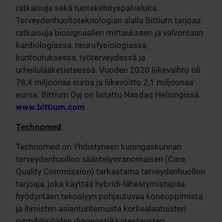
ratkaisuja sekä tuotekehityspalveluita.
Terveydenhuoltoteknologian alalla Bittium tarjoaa
ratkaisuja biosignaalien mittaukseen ja valvontaan
kardiologiassa, neurofysiologiassa,
kuntoutuksessa, työterveydessä ja
urheilulääketieteessä. Vuoden 2020 liikevaihto oli
78,4 miljoonaa euroa ja liikevoitto 2,1 miljoonaa
euroa. Bittium Oyj on listattu Nasdaq Helsingissä.
www.bittium.com
Technomed
Technomed on Yhdistyneen kuningaskunnan
terveydenhuollon sääntelyviranomaisen (Care
Quality Commission) tarkastama terveydenhuollon
tarjoaja, joka käyttää hybridi-lähestymistapaa
hyödyntäen tekoälyyn pohjautuvaa koneoppimista
ja ihmisten asiantuntemusta korkealaatuisten
rytmihäiriöiden diagnostiikkatestausten