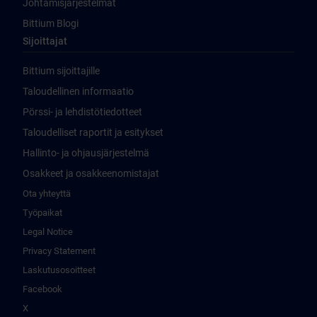
Johtamisjärjestelmät
Bittium Blogi
Sijoittajat
Bittium sijoittajille
Taloudellinen informaatio
Pörssi- ja lehdistötiedotteet
Taloudelliset raportit ja esitykset
Hallinto- ja ohjausjärjestelmä
Osakkeet ja osakkeenomistajat
Ota yhteyttä
Työpaikat
Legal Notice
Privacy Statement
Laskutusosoitteet
Facebook
X