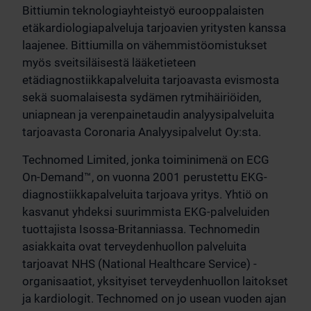
Bittiumin teknologiayhteistyö eurooppalaisten
etäkardiologiapalveluja tarjoavien yritysten kanssa
laajenee. Bittiumilla on vähemmistöomistukset
myös sveitsiläisestä lääketieteen
etädiagnostiikkapalveluita tarjoavasta evismosta
sekä suomalaisesta sydämen rytmihäiriöiden,
uniapnean ja verenpainetaudin analyysipalveluita
tarjoavasta Coronaria Analyysipalvelut Oy:sta.
Technomed Limited, jonka toiminimenä on ECG
On-Demand™, on vuonna 2001 perustettu EKG-
diagnostiikkapalveluita tarjoava yritys. Yhtiö on
kasvanut yhdeksi suurimmista EKG-palveluiden
tuottajista Isossa-Britanniassa. Technomedin
asiakkaita ovat terveydenhuollon palveluita
tarjoavat NHS (National Healthcare Service) -
organisaatiot, yksityiset terveydenhuollon laitokset
ja kardiologit. Technomed on jo usean vuoden ajan