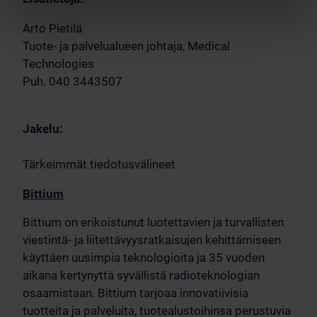
Arto Pietilä
Tuote- ja palvelualueen johtaja, Medical
Technologies
Puh. 040 3443507
Jakelu:
Tärkeimmät tiedotusvälineet
Bittium
Bittium on erikoistunut luotettavien ja turvallisten
viestintä- ja liitettävyysratkaisujen kehittämiseen
käyttäen uusimpia teknologioita ja 35 vuoden
aikana kertynyttä syvällistä radioteknologian
osaamistaan. Bittium tarjoaa innovatiivisia
tuotteita ja palveluita, tuotealustoihinsa perustuvia