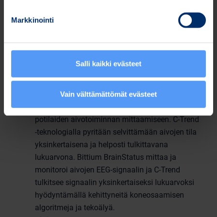
kenttäolosuhteissa kuin sairaalan sisällä ja
mahdollistaa näin potilaan hoitoprosessin
Markkinointi
nopeuttamisen. Bittium BrainStatus -laitetta
voidaan käyttää langattomaan reaaliaikaiseen
EEG -etämonitorointiin tai tietoja voidaan
Salli kaikki evästeet
tallentaa laitteen muistiin.
Bittium BrainStatus
™
ja Cerenion C-Trend
yhdessä ovat maailman ensimmäinen
Vain välttämättömät evästeet
käytännöllinen menetelmä tehohoidon
potilaiden aivotoiminnan mittaamiseen. C-Trend
-teknologialla pyritään selvittämään aivojen tila
yksinkertaisena ja helposti tulkittavana
lukuarvona. Bittium BrainStatus mittaa ja
monitoroi aivojen EEG-signaalin ja C-Trend
tulkitsee signaalin yksinkertaiseksi lukuarvoksi
hyödyntämällä kehittyneitä koneosaamisen
algoritmeja ja tekoälyä.