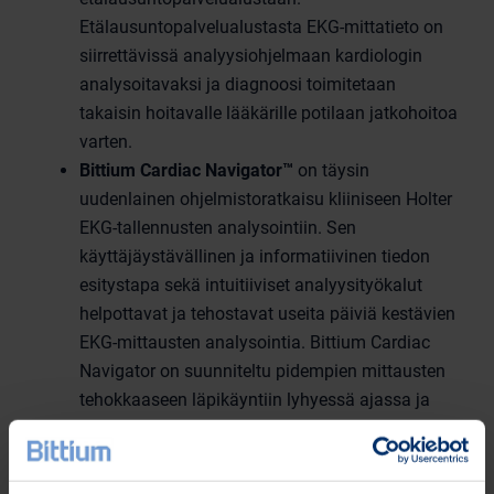
Etälausuntopalvelualustasta EKG-mittatieto on
siirrettävissä analyysiohjelmaan kardiologin
analysoitavaksi ja diagnoosi toimitetaan
takaisin hoitavalle lääkärille potilaan jatkohoitoa
varten.
Bittium Cardiac Navigator
™
on täysin
uudenlainen ohjelmistoratkaisu kliiniseen Holter
EKG-tallennusten analysointiin. Sen
käyttäjäystävällinen ja informatiivinen tiedon
esitystapa sekä intuitiiviset analyysityökalut
helpottavat ja tehostavat useita päiviä kestävien
EKG-mittausten analysointia. Bittium Cardiac
Navigator on suunniteltu pidempien mittausten
tehokkaaseen läpikäyntiin lyhyessä ajassa ja
siten nopeuttamaan lopullisen diagnoosin
tekemistä.
Bittium Cardiac Explorer
™
tarjoaa nopean ja