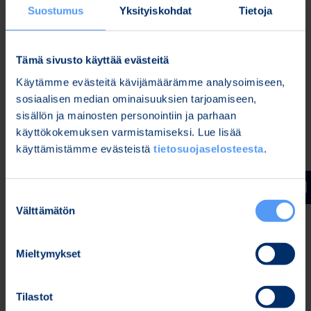
Suostumus
Yksityiskohdat
Tietoja
joustavan työskentelytavan tiiviin
tapahtumapohjaisen EKG-rytmihäiriöanalyysin
toteuttamiseen. Ohjelmiston suurimmat edut
Tämä sivusto käyttää evästeitä
ovat aina tarvittaessa saatavilla oleva koko
Käytämme evästeitä kävijämäärämme analysoimiseen,
mittausdata, täydet mahdollisuudet käsitellä
sosiaalisen median ominaisuuksien tarjoamiseen,
laitteen tunnistamia tapahtumia, täysi kontrolli
sisällön ja mainosten personointiin ja parhaan
päättää raportoinnin sisällöstä sekä
käyttökokemuksen varmistamiseksi. Lue lisää
mahdollisuus analysoida rajoittamaton määrä
käyttämistämme evästeistä
tietosuojaselosteesta
.
mittausdataa.
Bittium BrainStatus
™
on langaton pienikokoinen
EEG-vahvistin, jota hyödynnetään yhdessä
Suostumuksen
Välttämätön
kertakäyttöisen, helposti ja nopeasti potilaalle
valinta
puettavan Bittium BrainStatus -elektrodipannan
kanssa muun muassa epilepsiakohtauksien
Mieltymykset
(status epilepticus) ja tajunnanhäiriöiden
diagnosointiin. Bittium BrainStatus mahdollistaa
Tilastot
nopean mittauksen toteuttamisen niin