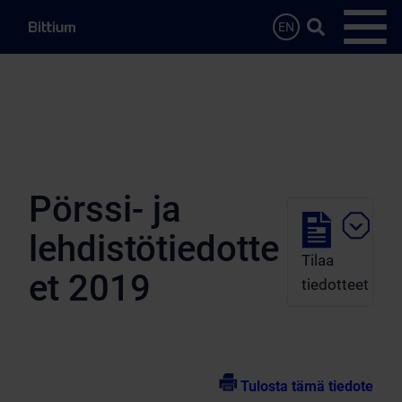
Siirry sisältöön
Hae…
EN
Avaa 
Pörssi- ja
lehdistötiedotte
Tilaa
et 2019
tiedotteet
Tulosta tämä tiedote