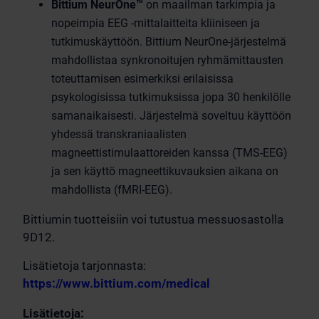
Bittium NeurOne
™
on maailman tarkimpia ja
nopeimpia EEG -mittalaitteita kliiniseen ja
tutkimuskäyttöön. Bittium NeurOne-järjestelmä
mahdollistaa synkronoitujen ryhmämittausten
toteuttamisen esimerkiksi erilaisissa
psykologisissa tutkimuksissa jopa 30 henkilölle
samanaikaisesti. Järjestelmä soveltuu käyttöön
yhdessä transkraniaalisten
magneettistimulaattoreiden kanssa (TMS-EEG)
ja sen käyttö magneettikuvauksien aikana on
mahdollista (fMRI-EEG).
Bittiumin tuotteisiin voi tutustua messuosastolla
9D12.
Lisätietoja tarjonnasta:
https://www.bittium.com/medical
Lisätietoja: