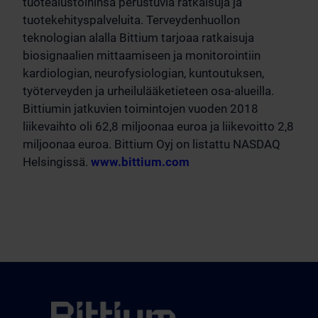
tuotealustoihinsa perustuvia ratkaisuja ja
tuotekehityspalveluita. Terveydenhuollon
teknologian alalla Bittium tarjoaa ratkaisuja
biosignaalien mittaamiseen ja monitorointiin
kardiologian, neurofysiologian, kuntoutuksen,
työterveyden ja urheilulääketieteen osa-alueilla.
Bittiumin jatkuvien toimintojen vuoden 2018
liikevaihto oli 62,8 miljoonaa euroa ja liikevoitto 2,8
miljoonaa euroa. Bittium Oyj on listattu NASDAQ
Helsingissä.
www.bittium.com