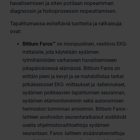
havaitsemisen ja siten potilaan nopeamman
diagnoosin ja hoitoprosessin nopeuttamisen.
Tapahtumassa esiteltäviä tuotteita ja ratkaisuja
ovat:
Bittium Faros
™
on monipuolinen, vesitiivis EKG-
mittalaite, jota käytetään sydämen
rytmihäiriöiden varhaiseen havaitsemiseen
jokapäiväisessä elämässä. Bittium Faros on
erittäin pieni ja kevyt ja se mahdollistaa tarkat
pitkäkestoiset EKG -mittaukset ja -tallennukset,
sydämen poikkeavien tapahtumien seurannan,
sydämen etämonitoroinnin sekä autonomisen
hermoston toiminnan arvioinnin. Bittium Faros -
laitteen avohoidon seurantaratkaisut sisältävät
useita ohjelmistovaihtoehtoja sydämen
seurantaan. Faros -laitteen sisäänrakennettuja