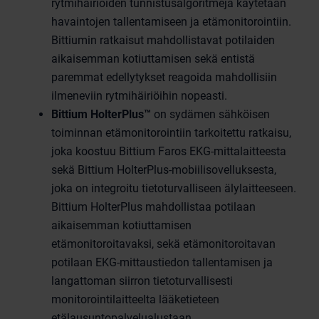
rytmihäiriöiden tunnistusalgoritmeja käytetään
havaintojen tallentamiseen ja etämonitorointiin.
Bittiumin ratkaisut mahdollistavat potilaiden
aikaisemman kotiuttamisen sekä entistä
paremmat edellytykset reagoida mahdollisiin
ilmeneviin rytmihäiriöihin nopeasti.
Bittium HolterPlus
™
on sydämen sähköisen
toiminnan etämonitorointiin tarkoitettu ratkaisu,
joka koostuu Bittium Faros EKG-mittalaitteesta
sekä Bittium HolterPlus-mobiilisovelluksesta,
joka on integroitu tietoturvalliseen älylaitteeseen.
Bittium HolterPlus mahdollistaa potilaan
aikaisemman kotiuttamisen
etämonitoroitavaksi, sekä etämonitoroitavan
potilaan EKG-mittaustiedon tallentamisen ja
langattoman siirron tietoturvallisesti
monitorointilaitteelta lääketieteen
etälausuntopalvelualustaan.