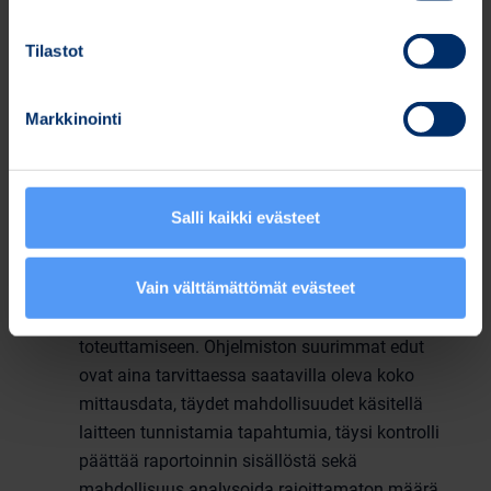
tallennusten analysointiin. Sen
käyttäjäystävällinen ja informatiivinen tiedon
Tilastot
esitystapa sekä intuitiiviset analyysityökalut
helpottavat ja tehostavat useita päiviä kestävien
EKG-mittausten analysointia. Bittium Cardiac
Markkinointi
Navigator on suunniteltu pidempien mittausten
tehokkaaseen läpikäyntiin lyhyessä ajassa ja
siten nopeuttamaan lopullisen diagnoosin
Salli kaikki evästeet
tekemistä.
Bittium Cardiac Explorer
tarjoaa nopean ja
Vain välttämättömät evästeet
joustavan työskentelytavan tiiviin
tapahtumapohjaisen EKG-rytmihäiriöanalyysin
toteuttamiseen. Ohjelmiston suurimmat edut
ovat aina tarvittaessa saatavilla oleva koko
mittausdata, täydet mahdollisuudet käsitellä
laitteen tunnistamia tapahtumia, täysi kontrolli
päättää raportoinnin sisällöstä sekä
mahdollisuus analysoida rajoittamaton määrä