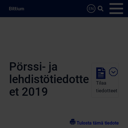
Siirry sisältöön
Hae…
EN
Avaa 
Pörssi- ja
lehdistötiedotte
Tilaa
et 2019
tiedotteet
Tulosta tämä tiedote