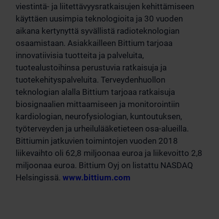
viestintä- ja liitettävyysratkaisujen kehittämiseen
käyttäen uusimpia teknologioita ja 30 vuoden
aikana kertynyttä syvällistä radioteknologian
osaamistaan. Asiakkailleen Bittium tarjoaa
innovatiivisia tuotteita ja palveluita,
tuotealustoihinsa perustuvia ratkaisuja ja
tuotekehityspalveluita. Terveydenhuollon
teknologian alalla Bittium tarjoaa ratkaisuja
biosignaalien mittaamiseen ja monitorointiin
kardiologian, neurofysiologian, kuntoutuksen,
työterveyden ja urheilulääketieteen osa-alueilla.
Bittiumin jatkuvien toimintojen vuoden 2018
liikevaihto oli 62,8 miljoonaa euroa ja liikevoitto 2,8
miljoonaa euroa. Bittium Oyj on listattu NASDAQ
Helsingissä.
www.bittium.com