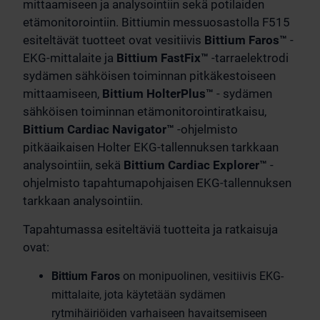
mittaamiseen ja analysointiin sekä potilaiden
etämonitorointiin. Bittiumin messuosastolla F515
esiteltävät tuotteet ovat vesitiivis
Bittium Faros™
-
EKG-mittalaite ja
Bittium FastFix™
-tarraelektrodi
sydämen sähköisen toiminnan pitkäkestoiseen
mittaamiseen,
Bittium HolterPlus™
- sydämen
sähköisen toiminnan etämonitorointiratkaisu,
Bittium Cardiac Navigator™
-ohjelmisto
pitkäaikaisen Holter EKG-tallennuksen tarkkaan
analysointiin, sekä
Bittium Cardiac Explorer™
-
ohjelmisto tapahtumapohjaisen EKG-tallennuksen
tarkkaan analysointiin.
Tapahtumassa esiteltäviä tuotteita ja ratkaisuja
ovat:
Bittium Faros
on monipuolinen, vesitiivis EKG-
mittalaite, jota käytetään sydämen
rytmihäiriöiden varhaiseen havaitsemiseen