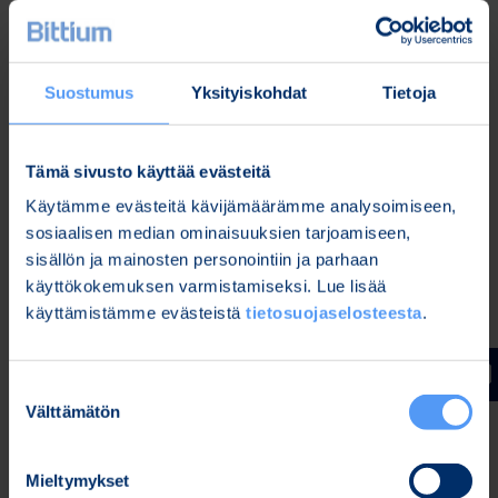
joka koostuu Bittium Faros EKG-mittalaitteesta
sekä Bittium HolterPlus-mobiilisovelluksesta,
joka on integroitu tietoturvalliseen älylaitteeseen.
Suostumus
Yksityiskohdat
Tietoja
Bittium HolterPlus mahdollistaa potilaan
aikaisemman kotiuttamisen
etämonitoroitavaksi, sekä etämonitoroitavan
Tämä sivusto käyttää evästeitä
potilaan EKG-mittaustiedon tallentamisen ja
Käytämme evästeitä kävijämäärämme analysoimiseen,
langattoman siirron tietoturvallisesti
sosiaalisen median ominaisuuksien tarjoamiseen,
monitorointilaitteelta lääketieteen
sisällön ja mainosten personointiin ja parhaan
etälausuntopalvelualustaan.
käyttökokemuksen varmistamiseksi. Lue lisää
Etälausuntopalvelualustasta EKG-mittatieto on
käyttämistämme evästeistä
tietosuojaselosteesta
.
siirrettävissä analyysiohjelmaan kardiologin
analysoitavaksi ja diagnoosi toimitetaan
takaisin hoitavalle lääkärille potilaan jatkohoitoa
Suostumuksen
Välttämätön
varten.
valinta
Bittium Cardiac Navigator
on täysin uudenlainen
ohjelmistoratkaisu kliiniseen Holter EKG-
Mieltymykset