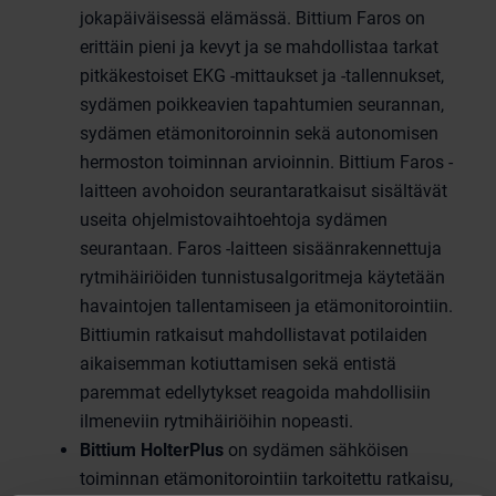
jokapäiväisessä elämässä. Bittium Faros on
erittäin pieni ja kevyt ja se mahdollistaa tarkat
pitkäkestoiset EKG -mittaukset ja -tallennukset,
sydämen poikkeavien tapahtumien seurannan,
sydämen etämonitoroinnin sekä autonomisen
hermoston toiminnan arvioinnin. Bittium Faros -
laitteen avohoidon seurantaratkaisut sisältävät
useita ohjelmistovaihtoehtoja sydämen
seurantaan. Faros -laitteen sisäänrakennettuja
rytmihäiriöiden tunnistusalgoritmeja käytetään
havaintojen tallentamiseen ja etämonitorointiin.
Bittiumin ratkaisut mahdollistavat potilaiden
aikaisemman kotiuttamisen sekä entistä
paremmat edellytykset reagoida mahdollisiin
ilmeneviin rytmihäiriöihin nopeasti.
Bittium HolterPlus
on sydämen sähköisen
toiminnan etämonitorointiin tarkoitettu ratkaisu,