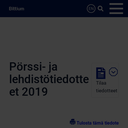
Siirry sisältöön
Hae…
EN
Avaa 
Pörssi- ja
lehdistötiedotte
Tilaa
et 2019
tiedotteet
Tulosta tämä tiedote