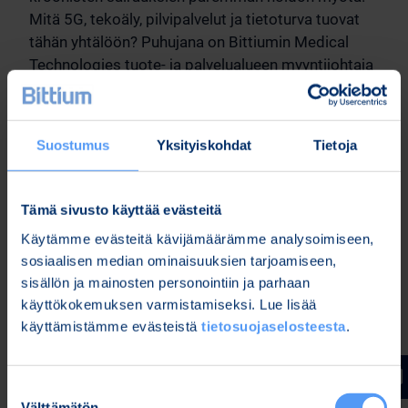
Mitä 5G, tekoäly, pilvipalvelut ja tietoturva tuovat
tähän yhtälöön? Puhujana on Bittiumin Medical
Technologies tuote- ja palvelualueen myyntijohtaja
Pekka Pirttiaho.
Esiteltävät tuotteet ja palvelut:
Suostumus
Yksityiskohdat
Tietoja
Tuotekehitys- ja suunnittelupalvelut:
Bittium
tarjoaa ammattitaitoisia tuotekehityspalveluja ja
teknologiaosaamista terveysteknologian
Tämä sivusto käyttää evästeitä
laitteisiin, verkkoinfrastruktuuriin ja IoT-
Käytämme evästeitä kävijämäärämme analysoimiseen,
ratkaisuihin. Teemme yhteistyötä johtavien
sosiaalisen median ominaisuuksien tarjoamiseen,
terveydenhuollon ja lääketieteen
sisällön ja mainosten personointiin ja parhaan
teknologiayritysten kanssa luotettavana
käyttökokemuksen varmistamiseksi. Lue lisää
kumppanina hoidon kaikissa vaiheissa.
käyttämistämme evästeistä
tietosuojaselosteesta
.
Medical Technologies:
Bittium tarjoaa
asiakkailleen terveydenhuollon teknologian
Suostumuksen
tuotteita ja ratkaisuja biosignaalien
Välttämätön