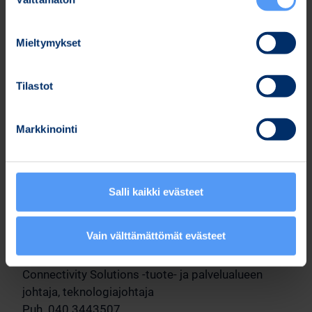
valinta
mittaamiseen kardiologian, neurologian,
kuntoutuksen, työterveyden ja
Mieltymykset
urheilulääketieteen osa-alueilla.
Tietoturvaratkaisut:
Bittium SafeMove®
-
tuoteperheen ratkaisut auttavat turvaamaan
Tilastot
terveydenhuollon tietojen luottamuksellisuutta,
rakentamaan vahvaa kyberpuolustusta,
Markkinointi
tehostamaan terveydenhuollon prosesseja ja
lisäämään hoitohenkilöstön työtyytyväisyyttä.
Lisätietoja Bittium tuotteista ja palveluista löytyy
Salli kaikki evästeet
www-sivuiltamme osoitteesta:
www.bittium.com
Lisätietoja:
Vain välttämättömät evästeet
Klaus Mäntysaari
Connectivity Solutions -tuote- ja palvelualueen
johtaja, teknologiajohtaja
Puh. 040 3443507