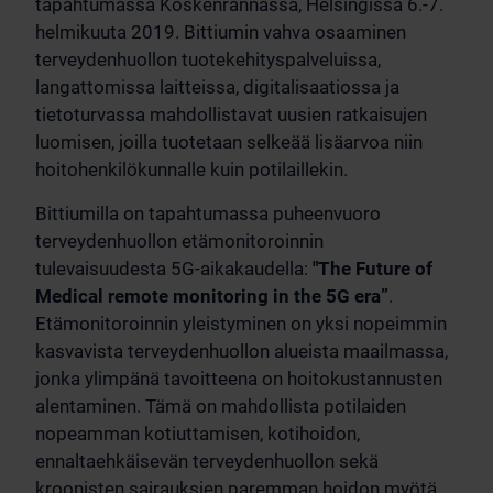
tapahtumassa Koskenrannassa, Helsingissä 6.-7.
helmikuuta 2019. Bittiumin vahva osaaminen
terveydenhuollon tuotekehityspalveluissa,
langattomissa laitteissa, digitalisaatiossa ja
tietoturvassa mahdollistavat uusien ratkaisujen
luomisen, joilla tuotetaan selkeää lisäarvoa niin
hoitohenkilökunnalle kuin potilaillekin.
Bittiumilla on tapahtumassa puheenvuoro
terveydenhuollon etämonitoroinnin
tulevaisuudesta 5G-aikakaudella:
"The Future of
Medical remote monitoring in the 5G era”
.
Etämonitoroinnin yleistyminen on yksi nopeimmin
kasvavista terveydenhuollon alueista maailmassa,
jonka ylimpänä tavoitteena on hoitokustannusten
alentaminen. Tämä on mahdollista potilaiden
nopeamman kotiuttamisen, kotihoidon,
ennaltaehkäisevän terveydenhuollon sekä
kroonisten sairauksien paremman hoidon myötä.