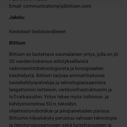
Email: communications(a)bittium.com
Jakelu:
Keskeiset tiedotusvälineet
Bittium
Bittium on luotettava suomalainen yritys, jolla on yli
30 vuoden kokemus edistyksellisistä
radioviestintäteknologioista ja biosignaalien
käsittelystä. Bittium tarjoaa ammattitaitoisia
tuotekehityspalveluja ja teknologiaosaamista
langattomiin laitteisiin, verkkoinfrastruktuuriin ja
IoT-ratkaisuihin. Yritys tekee myös tutkimus- ja
kehitystoimintaa 5G:n, tekoälyn,
ohjelmistorobotiikan ja pilvipalveluiden parissa.
Bittiumin kilpailukyky perustuu vahvaan teknologia-
ja tietoturvaosaamiseen sekä luotettavuuteen ja