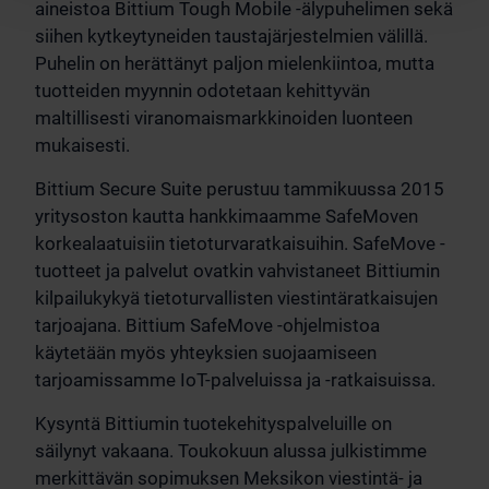
aineistoa Bittium Tough Mobile -älypuhelimen sekä
siihen kytkeytyneiden taustajärjestelmien välillä.
Puhelin on herättänyt paljon mielenkiintoa, mutta
tuotteiden myynnin odotetaan kehittyvän
maltillisesti viranomaismarkkinoiden luonteen
mukaisesti.
Bittium Secure Suite perustuu tammikuussa 2015
yritysoston kautta hankkimaamme SafeMoven
korkealaatuisiin tietoturvaratkaisuihin. SafeMove -
tuotteet ja palvelut ovatkin vahvistaneet Bittiumin
kilpailukykyä tietoturvallisten viestintäratkaisujen
tarjoajana. Bittium SafeMove -ohjelmistoa
käytetään myös yhteyksien suojaamiseen
tarjoamissamme IoT-palveluissa ja -ratkaisuissa.
Kysyntä Bittiumin tuotekehityspalveluille on
säilynyt vakaana. Toukokuun alussa julkistimme
merkittävän sopimuksen Meksikon viestintä- ja