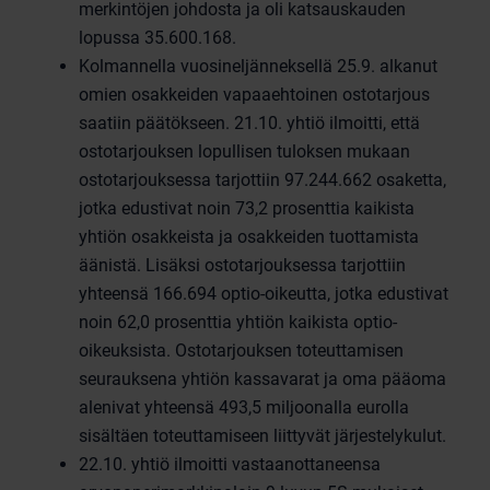
merkintöjen johdosta ja oli katsauskauden
lopussa 35.600.168.
Kolmannella vuosineljänneksellä 25.9. alkanut
omien osakkeiden vapaaehtoinen ostotarjous
saatiin päätökseen. 21.10. yhtiö ilmoitti, että
ostotarjouksen lopullisen tuloksen mukaan
ostotarjouksessa tarjottiin 97.244.662 osaketta,
jotka edustivat noin 73,2 prosenttia kaikista
yhtiön osakkeista ja osakkeiden tuottamista
äänistä. Lisäksi ostotarjouksessa tarjottiin
yhteensä 166.694 optio-oikeutta, jotka edustivat
noin 62,0 prosenttia yhtiön kaikista optio-
oikeuksista. Ostotarjouksen toteuttamisen
seurauksena yhtiön kassavarat ja oma pääoma
alenivat yhteensä 493,5 miljoonalla eurolla
sisältäen toteuttamiseen liittyvät järjestelykulut.
22.10. yhtiö ilmoitti vastaanottaneensa