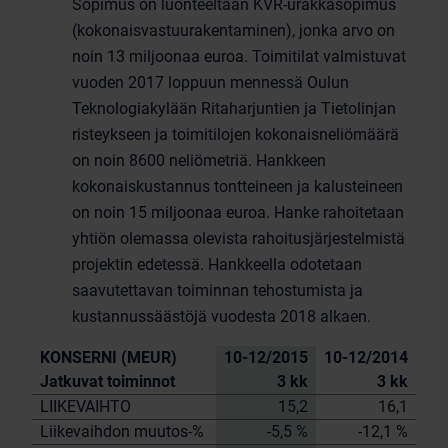
Sopimus on luonteeltaan KVR-urakkasopimus
(kokonaisvastuurakentaminen), jonka arvo on
noin 13 miljoonaa euroa. Toimitilat valmistuvat
vuoden 2017 loppuun mennessä Oulun
Teknologiakylään Ritaharjuntien ja Tietolinjan
risteykseen ja toimitilojen kokonaisneliömäärä
on noin 8600 neliömetriä. Hankkeen
kokonaiskustannus tontteineen ja kalusteineen
on noin 15 miljoonaa euroa. Hanke rahoitetaan
yhtiön olemassa olevista rahoitusjärjestelmistä
projektin edetessä. Hankkeella odotetaan
saavutettavan toiminnan tehostumista ja
kustannussäästöjä vuodesta 2018 alkaen.
KONSERNI (MEUR)
10-12/2015
10-12/2014
Jatkuvat toiminnot
3 kk
3 kk
LIIKEVAIHTO
15,2
16,1
Liikevaihdon muutos-%
-5,5 %
-12,1 %