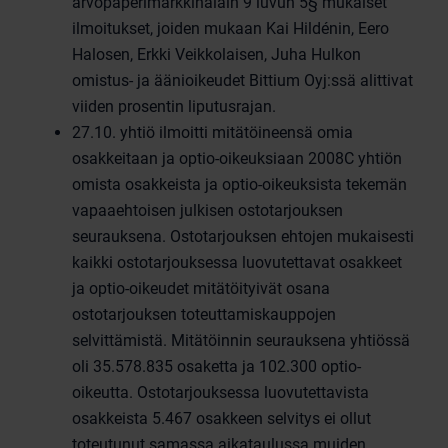
arvopaperimarkkinalain 9 luvun 5§ mukaiset
ilmoitukset, joiden mukaan Kai Hildénin, Eero
Halosen, Erkki Veikkolaisen, Juha Hulkon
omistus- ja äänioikeudet Bittium Oyj:ssä alittivat
viiden prosentin liputusrajan.
27.10. yhtiö ilmoitti mitätöineensä omia
osakkeitaan ja optio-oikeuksiaan 2008C yhtiön
omista osakkeista ja optio-oikeuksista tekemän
vapaaehtoisen julkisen ostotarjouksen
seurauksena. Ostotarjouksen ehtojen mukaisesti
kaikki ostotarjouksessa luovutettavat osakkeet
ja optio-oikeudet mitätöityivät osana
ostotarjouksen toteuttamiskauppojen
selvittämistä. Mitätöinnin seurauksena yhtiössä
oli 35.578.835 osaketta ja 102.300 optio-
oikeutta. Ostotarjouksessa luovutettavista
osakkeista 5.467 osakkeen selvitys ei ollut
toteutunut samassa aikataulussa muiden