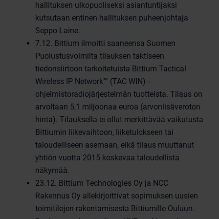
hallituksen ulkopuoliseksi asiantuntijaksi
kutsutaan entinen hallituksen puheenjohtaja
Seppo Laine.
7.12. Bittium ilmoitti saaneensa Suomen
Puolustusvoimilta tilauksen taktiseen
tiedonsiirtoon tarkoitetuista Bittium Tactical
Wireless IP Network™ (TAC WIN) -
ohjelmistoradiojärjestelmän tuotteista. Tilaus on
arvoltaan 5,1 miljoonaa euroa (arvonlisäveroton
hinta). Tilauksella ei ollut merkittävää vaikutusta
Bittiumin liikevaihtoon, liiketulokseen tai
taloudelliseen asemaan, eikä tilaus muuttanut
yhtiön vuotta 2015 koskevaa taloudellista
näkymää.
23.12. Bittium Technologies Oy ja NCC
Rakennus Oy allekirjoittivat sopimuksen uusien
toimitilojen rakentamisesta Bittiumille Ouluun.