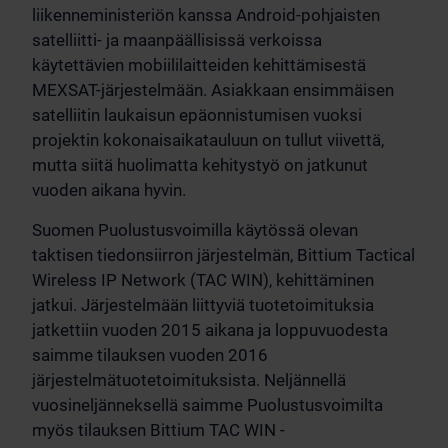
liikenneministeriön kanssa Android-pohjaisten
satelliitti- ja maanpäällisissä verkoissa
käytettävien mobiililaitteiden kehittämisestä
MEXSAT-järjestelmään. Asiakkaan ensimmäisen
satelliitin laukaisun epäonnistumisen vuoksi
projektin kokonaisaikatauluun on tullut viivettä,
mutta siitä huolimatta kehitystyö on jatkunut
vuoden aikana hyvin.
Suomen Puolustusvoimilla käytössä olevan
taktisen tiedonsiirron järjestelmän, Bittium Tactical
Wireless IP Network (TAC WIN), kehittäminen
jatkui. Järjestelmään liittyviä tuotetoimituksia
jatkettiin vuoden 2015 aikana ja loppuvuodesta
saimme tilauksen vuoden 2016
järjestelmätuotetoimituksista. Neljännellä
vuosineljänneksellä saimme Puolustusvoimilta
myös tilauksen Bittium TAC WIN -