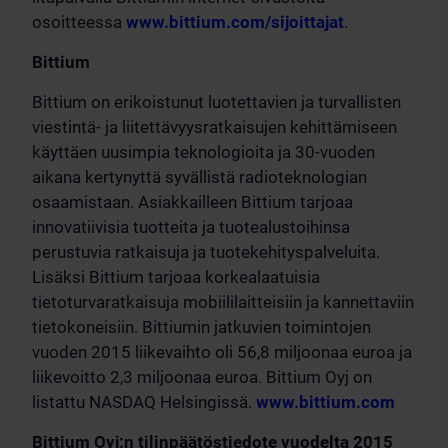
osoitteessa
www.bittium.com/sijoittajat
.
Bittium
Bittium on erikoistunut luotettavien ja turvallisten
viestintä- ja liitettävyysratkaisujen kehittämiseen
käyttäen uusimpia teknologioita ja 30-vuoden
aikana kertynyttä syvällistä radioteknologian
osaamistaan. Asiakkailleen Bittium tarjoaa
innovatiivisia tuotteita ja tuotealustoihinsa
perustuvia ratkaisuja ja tuotekehityspalveluita.
Lisäksi Bittium tarjoaa korkealaatuisia
tietoturvaratkaisuja mobiililaitteisiin ja kannettaviin
tietokoneisiin. Bittiumin jatkuvien toimintojen
vuoden 2015 liikevaihto oli 56,8 miljoonaa euroa ja
liikevoitto 2,3 miljoonaa euroa. Bittium Oyj on
listattu NASDAQ Helsingissä.
www.bittium.com
Bittium Oyj:n tilinpäätöstiedote vuodelta 2015