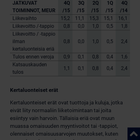
JATKUVAT
4Q
3Q
2Q
1Q
4Q
TOIMINNOT, MEUR
/15
/15
/15
/15
/14
Liikevaihto
15,2
11,1
15,3
15,1
16,1
Liikevoitto /-tappio
0,8
0,0
1,0
0,5
1,8
Liikevoitto / -tappio
ilman
0,8
0,0
1,0
0,5
2,4
kertaluonteisia eriä
Tulos ennen veroja
0,9
0,1
0,8
0,4
1,6
Katsauskauden
1,1
0,1
0,8
0,4
2,4
tulos
Kertaluonteiset erät
Kertaluonteiset erät ovat tuottoja ja kuluja, jotka
eivät liity normaaliin liiketoimintaan tai joita
esiintyy vain harvoin. Tällaisia eriä ovat muun
muassa omaisuuden myyntivoitot tai -tappiot,
Takai
olennaiset omaisuusarvojen muutokset, kuten