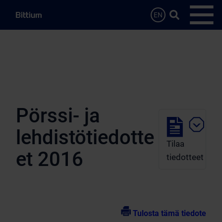
Siirry sisältöön
Hae…
EN
Avaa 
Pörssi- ja
lehdistötiedotte
Tilaa
et 2016
tiedotteet
Tulosta tämä tiedote