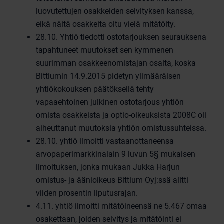
luovutettujen osakkeiden selvityksen kanssa,
eikä näitä osakkeita oltu vielä mitätöity.
28.10. Yhtiö tiedotti ostotarjouksen seurauksena
tapahtuneet muutokset sen kymmenen
suurimman osakkeenomistajan osalta, koska
Bittiumin 14.9.2015 pidetyn ylimääräisen
yhtiökokouksen päätöksellä tehty
vapaaehtoinen julkinen ostotarjous yhtiön
omista osakkeista ja optio-oikeuksista 2008C oli
aiheuttanut muutoksia yhtiön omistussuhteissa.
28.10. yhtiö ilmoitti vastaanottaneensa
arvopaperimarkkinalain 9 luvun 5§ mukaisen
ilmoituksen, jonka mukaan Jukka Harjun
omistus- ja äänioikeus Bittium Oyj:ssä alitti
viiden prosentin liputusrajan.
4.11. yhtiö ilmoitti mitätöineensä ne 5.467 omaa
osakettaan, joiden selvitys ja mitätöinti ei