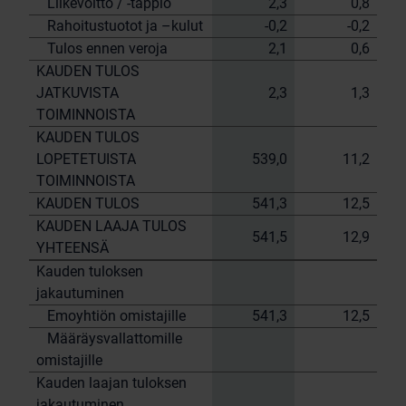
Liikevoitto / -tappio
2,3
0,8
Rahoitustuotot ja –kulut
-0,2
-0,2
Tulos ennen veroja
2,1
0,6
KAUDEN TULOS
JATKUVISTA
2,3
1,3
TOIMINNOISTA
KAUDEN TULOS
LOPETETUISTA
539,0
11,2
TOIMINNOISTA
KAUDEN TULOS
541,3
12,5
KAUDEN LAAJA TULOS
541,5
12,9
YHTEENSÄ
Kauden tuloksen
jakautuminen
Emoyhtiön omistajille
541,3
12,5
Määräysvallattomille
omistajille
Kauden laajan tuloksen
jakautuminen