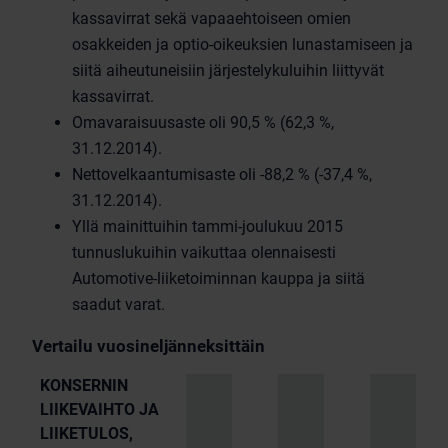
kassavirrat sekä vapaaehtoiseen omien
osakkeiden ja optio-oikeuksien lunastamiseen ja
siitä aiheutuneisiin järjestelykuluihin liittyvät
kassavirrat.
Omavaraisuusaste oli 90,5 % (62,3 %,
31.12.2014).
Nettovelkaantumisaste oli -88,2 % (-37,4 %,
31.12.2014).
Yllä mainittuihin tammi-joulukuu 2015
tunnuslukuihin vaikuttaa olennaisesti
Automotive-liiketoiminnan kauppa ja siitä
saadut varat.
Vertailu vuosineljänneksittäin
KONSERNIN
LIIKEVAIHTO JA
LIIKETULOS,