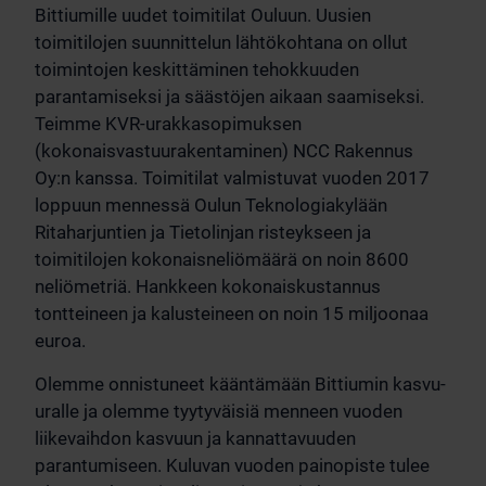
Bittiumille uudet toimitilat Ouluun. Uusien
toimitilojen suunnittelun lähtökohtana on ollut
toimintojen keskittäminen tehokkuuden
parantamiseksi ja säästöjen aikaan saamiseksi.
Teimme KVR-urakkasopimuksen
(kokonaisvastuurakentaminen) NCC Rakennus
Oy:n kanssa. Toimitilat valmistuvat vuoden 2017
loppuun mennessä Oulun Teknologiakylään
Ritaharjuntien ja Tietolinjan risteykseen ja
toimitilojen kokonaisneliömäärä on noin 8600
neliömetriä. Hankkeen kokonaiskustannus
tontteineen ja kalusteineen on noin 15 miljoonaa
euroa.
Olemme onnistuneet kääntämään Bittiumin kasvu-
uralle ja olemme tyytyväisiä menneen vuoden
liikevaihdon kasvuun ja kannattavuuden
parantumiseen. Kuluvan vuoden painopiste tulee