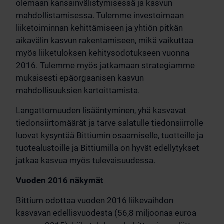
olemaan kansainvälistymisessä ja kasvun
mahdollistamisessa. Tulemme investoimaan
liiketoiminnan kehittämiseen ja yhtiön pitkän
aikavälin kasvun rakentamiseen, mikä vaikuttaa
myös liiketuloksen kehitysodotukseen vuonna
2016. Tulemme myös jatkamaan strategiamme
mukaisesti epäorgaanisen kasvun
mahdollisuuksien kartoittamista.
Langattomuuden lisääntyminen, yhä kasvavat
tiedonsiirtomäärät ja tarve salatulle tiedonsiirrolle
luovat kysyntää Bittiumin osaamiselle, tuotteille ja
tuotealustoille ja Bittiumilla on hyvät edellytykset
jatkaa kasvua myös tulevaisuudessa.
Vuoden 2016 näkymät
Bittium odottaa vuoden 2016 liikevaihdon
kasvavan edellisvuodesta (56,8 miljoonaa euroa