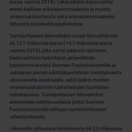
euroa, vuonna 2014). Liikevaihdon kasvu syntyi
ennen kaikkea erikoisterminaaleista ja muista
viranomaistuotteista sekä erikoisterminaaleihin
liittyvistä tuotekehityspalveluista.
Tuotepohjaisen liikevaihdon osuus liikevaihdosta
oli 13,1 miljoonaa euroa (14,1 miljoonaa euroa,
vuonna 2014), joka syntyi pääosin taktiseen
tiedonsiirtoon tarkoitetun järjestelmän
tuotetoimituksista Suomen Puolustusvoimille ja
vastaavan pienen pilottijärjestelmän toimituksesta
ulkomaiselle asiakkaalle, sekä lisäksi muiden
viranomaiskäyttöön tarkoitettujen tuotteiden
toimituksista. Tuotepohjaisen liikevaihdon
aleneminen edellisvuodesta johtui Suomen
Puolustusvoimille tehtyjen tuotetoimitusten
vähentymisestä.
Liikevoitto jatkuvista toiminnoista oli 2,3 miljoonaa