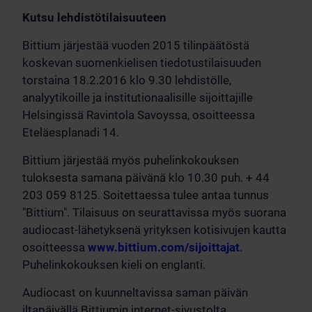
Kutsu lehdistötilaisuuteen
Bittium järjestää vuoden 2015 tilinpäätöstä
koskevan suomenkielisen tiedotustilaisuuden
torstaina 18.2.2016 klo 9.30 lehdistölle,
analyytikoille ja institutionaalisille sijoittajille
Helsingissä Ravintola Savoyssa, osoitteessa
Eteläesplanadi 14.
Bittium järjestää myös puhelinkokouksen
tuloksesta samana päivänä klo 10.30 puh. + 44
203 059 8125. Soitettaessa tulee antaa tunnus
"Bittium". Tilaisuus on seurattavissa myös suorana
audiocast-lähetyksenä yrityksen kotisivujen kautta
osoitteessa
www.bittium.com/sijoittajat
.
Puhelinkokouksen kieli on englanti.
Audiocast on kuunneltavissa saman päivän
iltapäivällä Bittiumin internet-sivustolta