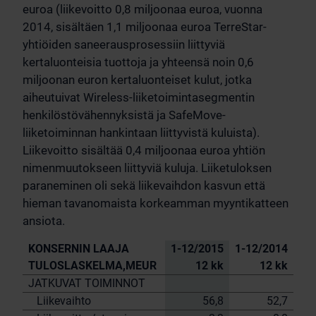
euroa (liikevoitto 0,8 miljoonaa euroa, vuonna
2014, sisältäen 1,1 miljoonaa euroa TerreStar-
yhtiöiden saneerausprosessiin liittyviä
kertaluonteisia tuottoja ja yhteensä noin 0,6
miljoonan euron kertaluonteiset kulut, jotka
aiheutuivat Wireless-liiketoimintasegmentin
henkilöstövähennyksistä ja SafeMove-
liiketoiminnan hankintaan liittyvistä kuluista).
Liikevoitto sisältää 0,4 miljoonaa euroa yhtiön
nimenmuutokseen liittyviä kuluja. Liiketuloksen
paraneminen oli sekä liikevaihdon kasvun että
hieman tavanomaista korkeamman myyntikatteen
ansiota.
KONSERNIN LAAJA
1-12/2015
1-12/2014
TULOSLASKELMA,MEUR
12 kk
12 kk
JATKUVAT TOIMINNOT
Liikevaihto
56,8
52,7