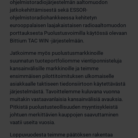
ohjelmistoradiojärjestelmän aaltomuodon
jatkokehittämisestä sekä ESSOR-
ohjelmistoradiohankkeessa kehitetyn
eurooppalaisen laajakaistaisen radioaaltomuodon
porttauksesta Puolustusvoimilla käytössä olevaan
Bittium TAC WIN -järjestelmään.
Jatkoimme myös puolustusmarkkinoille
suunnatun tuoteportfoliomme vientiponnisteluja
kansainvälisille markkinoille ja teimme
ensimmäisen pilottitoimituksen ulkomaiselle
asiakkaalle taktiseen tiedonsiirtoon käytettävästä
järjestelmästä. Tavoittelemme kuluvana vuonna
muitakin vastaavanlaisia kansainvälisiä avauksia.
Pitkistä puolustusteollisuuden myyntisykleistä
johtuen merkittävien kauppojen saavuttaminen
vaatii useita vuosia.
Loppuvuodesta teimme päätöksen rakentaa