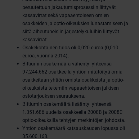
peruutettuun jakautumisprosessiin liittyvät
kassavirrat sekä vapaaehtoiseen omien
osakkeiden ja optio-oikeuksien lunastamiseen ja
siitä aiheutuneisiin järjestelykuluihin liittyvät
kassavirrat.
Osakekohtainen tulos oli 0,020 euroa (0,010
euroa, vuonna 2014).
Bittiumin osakemäärä vähentyi yhteensä
97.244.662 osakkeella yhtiön mitätöityä omia
osakkeitaan yhtiön omista osakkeista ja optio-
oikeuksista tekemän vapaaehtoisen julkisen
ostotarjouksen seurauksena.
Bittiumin osakemäärä lisääntyi yhteensä
1.351.686 uudella osakkeella 2008B ja 2008C
optio-oikeuksilla tehtyjen merkintöjen johdosta.
Yhtiön osakemäärä katsauskauden lopussa oli
35.600.168.