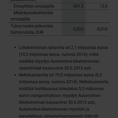
Emoyhtiön omistajille
541,5
12,9
Määräysvallattomille
omistajille
Tulos/osake jatkuvista
0,020
0,010
toiminnoista, EUR
Liiketoiminnan rahavirta oli 2,1 miljoonaa euroa
(10,5 miljoonaa euroa, vuonna 2014), mikä
sisältää myydyn Automotive-liiketoiminnan
operatiiviset kassavirrat 30.6.2015 asti.
Nettokassavirta oli 79,5 miljoonaa euroa (0,3
miljoonaa euroa, vuonna 2014). Nettokassavirta
sisältää huhtikuussa toteutetun 5,3 miljoonan
euron osingonmaksun, myydyn Automotive-
liiketoiminnan kassavirrat 30.6.2015 asti,
Automotive-liiketoiminnan myyntiin ja
peruutettuun jakautumisprosessiin liittyvät