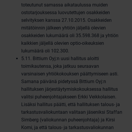
toteutunut samassa aikataulussa muiden
ostotarjouksessa luovutettujen osakkeiden
selvityksen kanssa 27.10.2015. Osakkeiden
mitätöinnin jälkeen yhtiön jäljellä olevien
osakkeiden lukumäärä oli 35.598.368 ja yhtiön
kaikkien jäljellä olevien optio-oikeuksien
lukumäärä oli 102.300.
5.11. Bittium Oyj:n uusi hallitus aloitti
toimikautensa, joka jatkuu seuraavan
varsinaisen yhtiökokouksen päättymiseen asti.
Samana päivänä pidetyssä Bittium Oyj:n
hallituksen järjestäytymiskokouksessa hallitus
valitsi puheenjohtajakseen Erkki Veikkolaisen.
Lisäksi hallitus päätti, että hallituksen talous- ja
tarkastusvaliokuntaan valitaan jäseniksi Staffan
Simberg (valiokunnan puheenjohtaja) ja Kirsi
Komi, ja että talous- ja tarkastusvaliokunnan