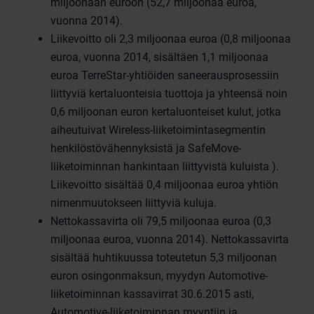
miljoonaan euroon (52,7 miljoonaa euroa,
vuonna 2014).
Liikevoitto oli 2,3 miljoonaa euroa (0,8 miljoonaa
euroa, vuonna 2014, sisältäen 1,1 miljoonaa
euroa TerreStar-yhtiöiden saneerausprosessiin
liittyviä kertaluonteisia tuottoja ja yhteensä noin
0,6 miljoonan euron kertaluonteiset kulut, jotka
aiheutuivat Wireless-liiketoimintasegmentin
henkilöstövähennyksistä ja SafeMove-
liiketoiminnan hankintaan liittyvistä kuluista ).
Liikevoitto sisältää 0,4 miljoonaa euroa yhtiön
nimenmuutokseen liittyviä kuluja.
Nettokassavirta oli 79,5 miljoonaa euroa (0,3
miljoonaa euroa, vuonna 2014). Nettokassavirta
sisältää huhtikuussa toteutetun 5,3 miljoonan
euron osingonmaksun, myydyn Automotive-
liiketoiminnan kassavirrat 30.6.2015 asti,
Automotive-liiketoiminnan myyntiin ja