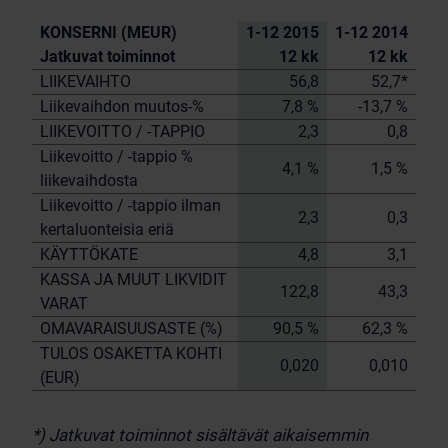
KONSERNI (MEUR)
1-12 2015
1-12 2014
Jatkuvat toiminnot
12 kk
12 kk
LIIKEVAIHTO
56,8
52,7*
Liikevaihdon muutos-%
7,8 %
-13,7 %
LIIKEVOITTO / -TAPPIO
2,3
0,8
Liikevoitto / -tappio %
4,1 %
1,5 %
liikevaihdosta
Liikevoitto / -tappio ilman
2,3
0,3
kertaluonteisia eriä
KÄYTTÖKATE
4,8
3,1
KASSA JA MUUT LIKVIDIT
122,8
43,3
VARAT
OMAVARAISUUSASTE (%)
90,5 %
62,3 %
TULOS OSAKETTA KOHTI
0,020
0,010
(EUR)
*) Jatkuvat toiminnot sisältävät aikaisemmin