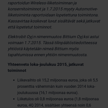
raportoidun Wireless-liiketoiminnan ja
konsernitoiminnot ja 1.7.2015 myyty Automotive-
liiketoiminta raportoidaan lopetettuna toimintona.
Kassavirtaa koskevat luvut sisältävät sekä jatkuvat
että lopetetut toiminnot.
Elektrobit Oyj:n nimenmuutos Bittium Oyj:ksi astui
voimaan 1.7.2015. Tässä tilinpäätöstiedotteessa
yhtiöstä käytetään nimeä Bittium myös
tapahtumissa ennen yhtiön nimenmuutosta.
Yhteenveto loka-joulukuu 2015, jatkuvat
toiminnot
Liikevaihto oli 15,2 miljoonaa euroa, joka oli 5,5
prosenttia vähemmän kuin vuoden 2014 loka-
joulukuussa (16,1 miljoonaa euroa).
Liiketulos oli 0,8 miljoonaa euroa (1,8 miljoonaa
euroa, 4Q 2014, sisältäen yhteensä noin 0,6