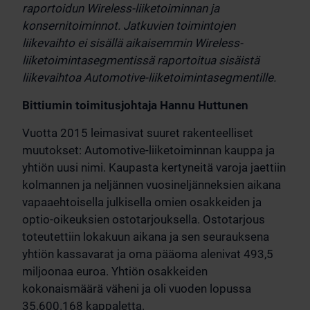
raportoidun Wireless-liiketoiminnan ja
konsernitoiminnot. Jatkuvien toimintojen
liikevaihto ei sisällä aikaisemmin Wireless-
liiketoimintasegmentissä raportoitua sisäistä
liikevaihtoa Automotive-liiketoimintasegmentille.
Bittiumin toimitusjohtaja Hannu Huttunen
Vuotta 2015 leimasivat suuret rakenteelliset
muutokset: Automotive-liiketoiminnan kauppa ja
yhtiön uusi nimi. Kaupasta kertyneitä varoja jaettiin
kolmannen ja neljännen vuosineljänneksien aikana
vapaaehtoisella julkisella omien osakkeiden ja
optio-oikeuksien ostotarjouksella. Ostotarjous
toteutettiin lokakuun aikana ja sen seurauksena
yhtiön kassavarat ja oma pääoma alenivat 493,5
miljoonaa euroa. Yhtiön osakkeiden
kokonaismäärä väheni ja oli vuoden lopussa
35.600.168 kappaletta.