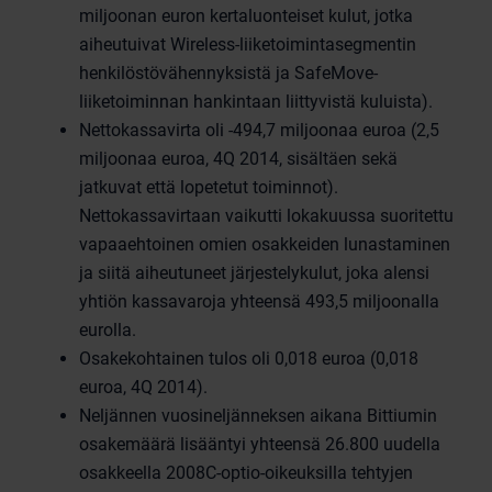
miljoonan euron kertaluonteiset kulut, jotka
aiheutuivat Wireless-liiketoimintasegmentin
henkilöstövähennyksistä ja SafeMove-
liiketoiminnan hankintaan liittyvistä kuluista).
Nettokassavirta oli -494,7 miljoonaa euroa (2,5
miljoonaa euroa, 4Q 2014, sisältäen sekä
jatkuvat että lopetetut toiminnot).
Nettokassavirtaan vaikutti lokakuussa suoritettu
vapaaehtoinen omien osakkeiden lunastaminen
ja siitä aiheutuneet järjestelykulut, joka alensi
yhtiön kassavaroja yhteensä 493,5 miljoonalla
eurolla.
Osakekohtainen tulos oli 0,018 euroa (0,018
euroa, 4Q 2014).
Neljännen vuosineljänneksen aikana Bittiumin
osakemäärä lisääntyi yhteensä 26.800 uudella
osakkeella 2008C-optio-oikeuksilla tehtyjen