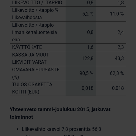
LIIKEVOITTO / -TAPPIO
0,8
1,8
Liikevoitto / -tappio %
5,2 %
11,0 %
liikevaihdosta
Liikevoitto / -tappio
ilman kertaluonteisia
0,8
2,4
eriä
KÄYTTÖKATE
1,6
2,3
KASSA JA MUUT
122,8
43,3
LIKVIDIT VARAT
OMAVARAISUUSASTE
90,5 %
62,3 %
(%)
TULOS OSAKETTA
0,018
0,018
KOHTI (EUR)
Yhteenveto tammi-joulukuu 2015, jatkuvat
toiminnot
Liikevaihto kasvoi 7,8 prosenttia 56,8