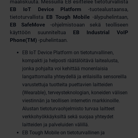
maaliskuuta. Messuilla EB esittelee tietoturvallista
EB IoT Device Platform
-tuotealustaansa,
tietoturvallista
EB Tough Mobile
-älypuhelintaan,
EB SafeMove
-ohjelmistoaan sekä teolliseen
käyttöön suunniteltua
EB Industrial VoIP
Phone(TM)
-puhelintaan.
EB IoT Device Platform on tietoturvallinen,
kompakti ja helposti räätälöitävä laitealusta,
jonka pohjalta voi kehittää monenlaisia
langattomalla yhteydellä ja erilaisilla sensoreilla
varustettuja tuotteita puettavien laitteiden
(Wearable), terveysteknologian, koneiden välisen
viestinnän ja teollisen internetin markkinoille.
Alustan tietoturvaohjelmisto turvaa laitteet
verkkohyökkäyksiltä sekä suojaa yhteydet
laitteiden ja palveluiden välillä.
EB Tough Mobile on tietoturvallinen ja