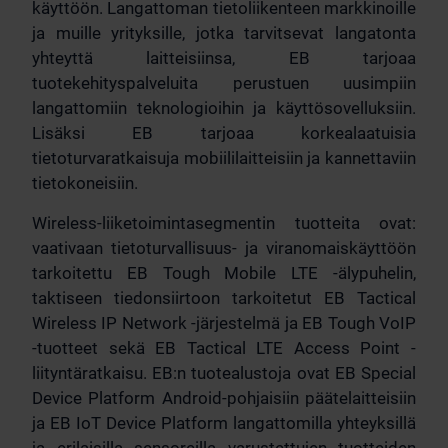
käyttöön. Langattoman tietoliikenteen markkinoille
ja muille yrityksille, jotka tarvitsevat langatonta
yhteyttä laitteisiinsa, EB tarjoaa
tuotekehityspalveluita perustuen uusimpiin
langattomiin teknologioihin ja käyttösovelluksiin.
Lisäksi EB tarjoaa korkealaatuisia
tietoturvaratkaisuja mobiililaitteisiin ja kannettaviin
tietokoneisiin.
Wireless-liiketoimintasegmentin tuotteita ovat:
vaativaan tietoturvallisuus- ja viranomaiskäyttöön
tarkoitettu EB Tough Mobile LTE -älypuhelin,
taktiseen tiedonsiirtoon tarkoitetut EB Tactical
Wireless IP Network -järjestelmä ja EB Tough VoIP
-tuotteet sekä EB Tactical LTE Access Point -
liityntäratkaisu. EB:n tuotealustoja ovat EB Special
Device Platform Android-pohjaisiin päätelaitteisiin
ja EB IoT Device Platform langattomilla yhteyksillä