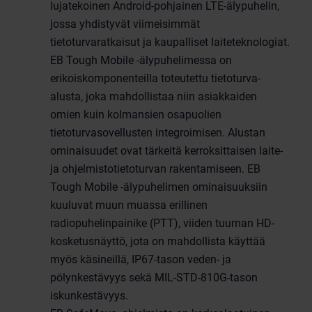
lujatekoinen Android-pohjainen LTE-älypuhelin,
jossa yhdistyvät viimeisimmät
tietoturvaratkaisut ja kaupalliset laiteteknologiat.
EB Tough Mobile -älypuhelimessa on
erikoiskomponenteilla toteutettu tietoturva-
alusta, joka mahdollistaa niin asiakkaiden
omien kuin kolmansien osapuolien
tietoturvasovellusten integroimisen. Alustan
ominaisuudet ovat tärkeitä kerroksittaisen laite-
ja ohjelmistotietoturvan rakentamiseen. EB
Tough Mobile -älypuhelimen ominaisuuksiin
kuuluvat muun muassa erillinen
radiopuhelinpainike (PTT), viiden tuuman HD-
kosketusnäyttö, jota on mahdollista käyttää
myös käsineillä, IP67-tason veden- ja
pölynkestävyys sekä MIL-STD-810G-tason
iskunkestävyys.