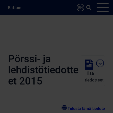
Siirry sisältöön
Hae…
EN
Avaa 
Pörssi- ja
lehdistötiedotte
Tilaa
et 2015
tiedotteet
Tulosta tämä tiedote