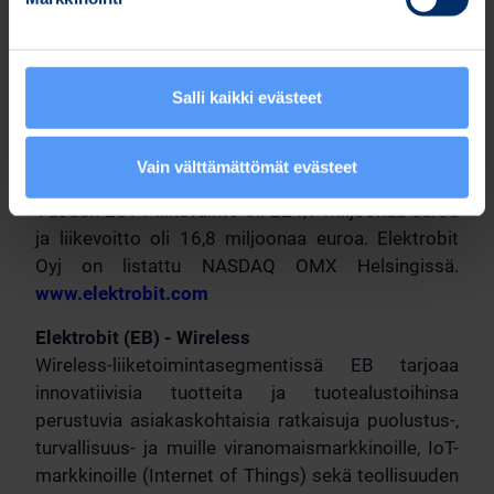
Tärkeimmät tiedotusvälineet
Elektrobit Oyj (EB)
EB on erikoistunut autoteollisuuden ja
Salli kaikki evästeet
langattomien teknologioiden vaativiin
sulautettuihin ohjelmisto- ja laiteratkaisuihin. EB
kehittää edistyksellistä teknologiaa ja muuntaa
Vain välttämättömät evästeet
sen rikastuttaviksi loppukäyttäjäkokemuksiksi.
Vuoden 2014 liikevaihto oli 224,1 miljoonaa euroa
ja liikevoitto oli 16,8 miljoonaa euroa. Elektrobit
Oyj on listattu NASDAQ OMX Helsingissä.
www.elektrobit.com
Elektrobit (EB) - Wireless
Wireless-liiketoimintasegmentissä EB tarjoaa
innovatiivisia tuotteita ja tuotealustoihinsa
perustuvia asiakaskohtaisia ratkaisuja puolustus-,
turvallisuus- ja muille viranomaismarkkinoille, IoT-
markkinoille (Internet of Things) sekä teollisuuden