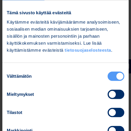
hätätilanteessa, kun SIP-palvelininfrastruktuuria
Tämä sivusto käyttää evästeitä
ei ole tai sen käytettävyyteen ei voi luottaa.
Käytämme evästeitä kävijämäärämme analysoimiseen,
sosiaalisen median ominaisuuksien tarjoamiseen,
sisällön ja mainosten personointiin ja parhaan
EB:n tuotteisiin ja ratkaisuihin voi tutustua
käyttökokemuksen varmistamiseksi. Lue lisää
messuhallissa 12, osastolla B71.
käyttämistämme evästeistä
tietosuojaselosteesta
.
Lisätietoja:
Jari Sankala
Suostumuksen
Myynti- ja markkinointijohtaja
Välttämätön
valinta
EB:n Wireless-liiketoimintasegmentti
Puh. 040 344 3507
Email: sales.wireless(a)elektrobit.com
Mieltymykset
EB:n lehdistötiedotteet ovat osoitteessa
www.elektrobit.com/tiedotteet
.
Tilastot
Jakelu:
Markkinointi