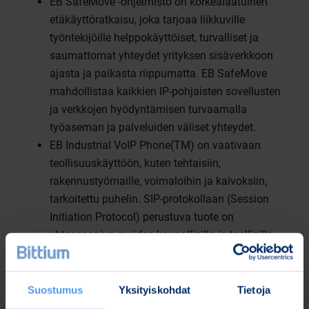
EB SafeMove -ohjelmisto on korkealaatuinen
etäkäyttöratkaisu, joka tarjoaa liikkuville
työntekijöille helppokäyttöiset, turvalliset ja
saumattomat yhteydet yrityksen sisäverkkoon
ajasta ja paikasta riippumatta. EB SafeMove
mahdollistaa kaikkien IP-pohjaisten sovellusten
ja verkkojen hyödyntämisen turvaamalla
työaseman ja palveluiden väliset yhteydet.
EB Industrial VoIP Phone(TM) on vaativaan
teollisuuskäyttöön, kuten tehtaisiin,
rakennustyömaille, voimaloihin ja kaivoksiin,
tarkoitettu puhelin. SIP-protokollaan (Session
Initiation Protocol) perustuva tuote on
yhteensopiva muiden kaupallisilla ja teollisilla
markkinoilla olevien SIP-päätelaitteiden ja -
palvelintoteutusten kanssa. Puhelin toimii myös
ilman SIP-palvelininfrastruktuuria, joten
Suostumus
Yksityiskohdat
Tietoja
puhelimen käyttö on mahdollista myös