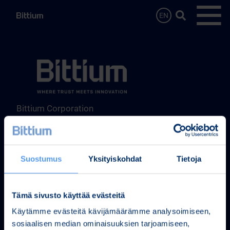
Siirry sisältöön
Hae…
EN
Avaa 
Bittium Corporation
Ritaharjuntie 1
FI-90590 Oulu, Finland
Puh. +358 40 344 2000
Suostumus
Yksityiskohdat
Tietoja
Tuotteet ja Palvelut
Medical Technologies
Tämä sivusto käyttää evästeitä
Engineering Services
Defense & Security
Käytämme evästeitä kävijämäärämme analysoimiseen,
Bittium Lyhyesti
sosiaalisen median ominaisuuksien tarjoamiseen,