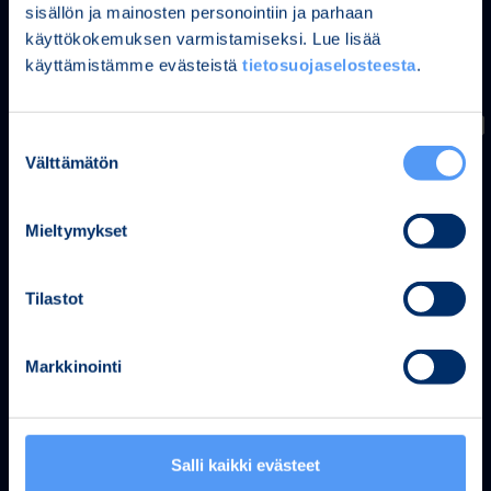
sisällön ja mainosten personointiin ja parhaan
Tietoa ja taloudellisia lukuja
käyttökokemuksen varmistamiseksi. Lue lisää
Johtavat periaatteet
käyttämistämme evästeistä
tietosuojaselosteesta
.
Vastuullisuus
Media
Suostumuksen
Teknologia ja innovaatio
Välttämätön
valinta
Johtamisjärjestelmät
Bittium Blogi
Mieltymykset
Sijoittajat
Bittium sijoittajille
Tilastot
Taloudellinen informaatio
Pörssi- ja lehdistötiedotteet
Markkinointi
Taloudelliset raportit ja esitykset
Hallinto- ja ohjausjärjestelmä
Osakkeet ja osakkeenomistajat
Salli kaikki evästeet
Ota yhteyttä