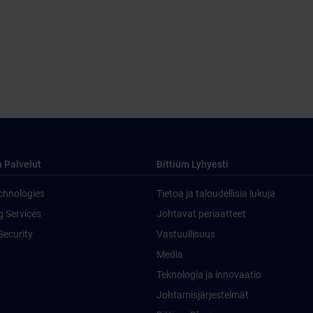
a Palvelut
Bittium Lyhyesti
chnologies
Tietoa ja taloudellisia lukuja
g Services
Johtavat periaatteet
Security
Vastuullisuus
Media
Teknologia ja innovaatio
Johtamisjärjestelmät