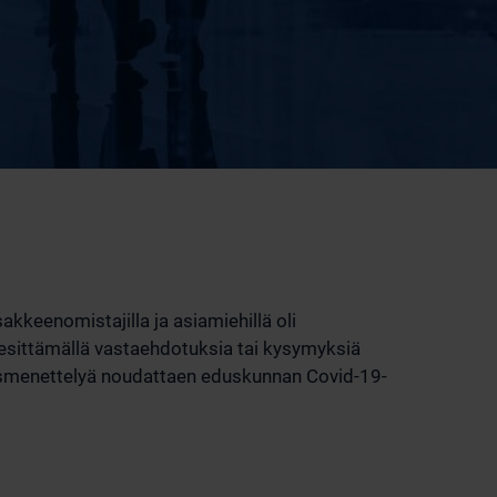
kkeenomistajilla ja asiamiehillä oli
esittämällä vastaehdotuksia tai kysymyksiä
ousmenettelyä noudattaen eduskunnan Covid-19-