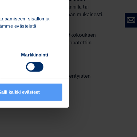
m Oyj:n osakkeina tai osakeannilla tai
 yhtiön laatiman hankintaohjelman mukaisesti.
joamiseen, sisällön ja
on päättynyt.
stämme evästeistä
vaalia seuraavan varsinaisen yhtiökokouksen
rkastajana. Tilintarkastajalle päätettiin
Markkinointi
ujen osakkeisiin oikeuttavien erityisten
Salli kaikki evästeet