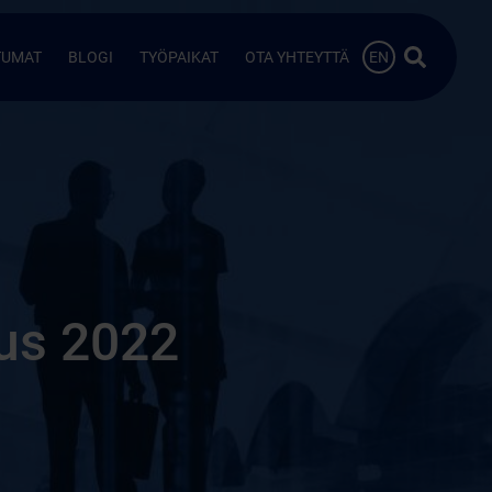
Hae…
TUMAT
BLOGI
TYÖPAIKAT
OTA YHTEYTTÄ
EN
us 2022