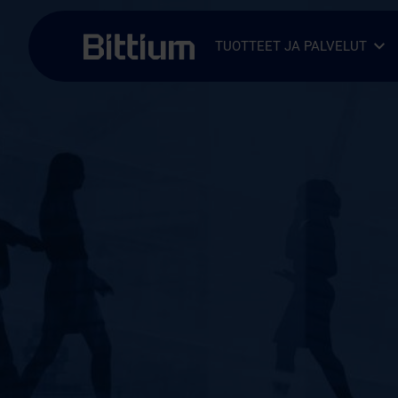
Siirry sisältöön
TUOTTEET JA PALVELUT
Avaa alavalikko
Sulje alavalikko