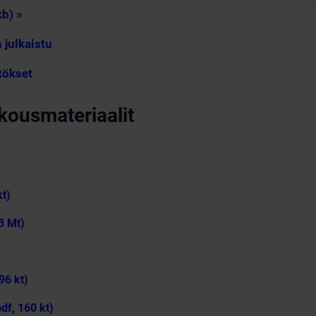
b) »
 julkaistu
tökset
kousmateriaalit
kt)
3 Mt)
96 kt)
df, 160 kt)