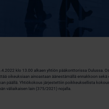
6.4.2022 klo 13.00 alkaen yhtiön pääkonttorissa Oulussa. Osa
yttää oikeuksiaan ainoastaan äänestämällä ennakkoon sekä 
kan päällä. Yhtiökokous järjestettiin poikkeuksellista kok
n väliaikaisen lain (375/2021) nojalla.