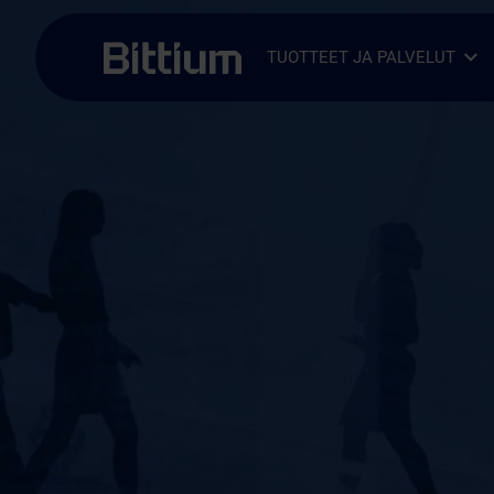
Siirry sisältöön
TUOTTEET JA PALVELUT
Avaa alavalikko
Sulje alavalikko