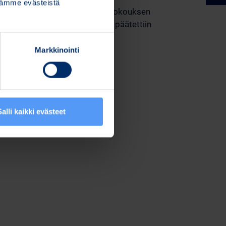
stämme evästeistä
alia seuraavan varsinaisen yhtiökokouksen
rkastajana. Tilintarkastajalle päätettiin
Markkinointi
sien antamisesta.
Salli kaikki evästeet