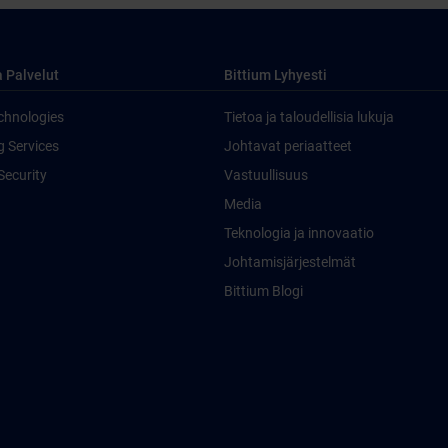
a Palvelut
Bittium Lyhyesti
chnologies
Tietoa ja taloudellisia lukuja
g Services
Johtavat periaatteet
Security
Vastuullisuus
Media
Teknologia ja innovaatio
Johtamisjärjestelmät
Bittium Blogi