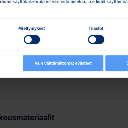
parhaan käyttökokemuksen varmistamiseksi. Lue lisää käyttämi
astusyhteisö Ernst & Young Oy toimikaudeksi, joka päättyy va
ä KHT Juhani Rönkkö tulee toimimaan päävastuullisena tilinta
skun mukaan.
Mieltymykset
Tilastot
yhtiön omien osakkeiden hankkimisesta.
akeannista sekä osakkeisiin oikeuttavien erityisten oikeuk
ssitiedotteet
Vain välttämättömät evästeet
kset »
kousmateriaalit