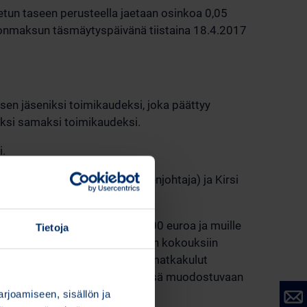
etun taseen perusteella jaetaan osinkoa 0,05
gonmaksun täsmäytyspäivänä tiistaina 18.4.2017
ksen jäseniksi toimikaudeksi, joka päättyy
eksi samaksi toimikaudeksi.
i.
ffan Simberg (valiokunnan puheenjohtaja) ja Kirsi
llituksen puheenjohtajalle 3 500 euroa ja muille
Tietoja
isestaan hallituksen valiokuntien kokouksiin
kselta. Hallituksen jäsenten matkakulut
alla julkisessa kaupankäynnissä muodostuvaan
sesti.
joamiseen, sisällön ja