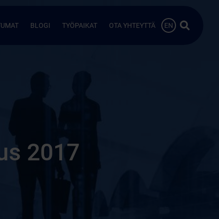
Hae…
TUMAT
BLOGI
TYÖPAIKAT
OTA YHTEYTTÄ
EN
us 2017