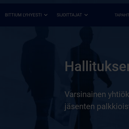
BITTIUM LYHYESTI
SIJOITTAJAT
TAPAH
Avaa alavalikko
Sulje alavalikko
Avaa alavalikko
Sulje alavalikko
Hallitukse
Varsinainen yhtiö
jäsenten palkkiois