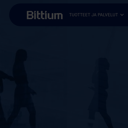
Siirry sisältöön
TUOTTEET JA PALVELUT
Avaa alavalikko
Sulje alavalikko