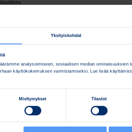
uukaudessa.
lkkioon osallistumisestaan hallituksen kokouksiin seuraavast
a muut hallituksen jäsenet 500 euroa kokoukselta.
Yksityiskohdat
lkkioon osallistumisestaan hallituksen valiokuntien kokouksii
ja muut valiokunnan jäsenet 400 euroa kokoukselta.
itä
iön matkustussäännön mukaisesti. 50 % hallituksen jäsente
ärämme analysoimiseen, sosiaalisen median ominaisuuksien tar
uodostuvaan hintaan hankittavina Bittium Oyj:n osakkeina ta
parhaan käyttökokemuksen varmistamiseksi. Lue lisää käyttämi
maksaa, kokonaan rahana. Osakkeet hankitaan yhtiön laatima
ita ennen kuin hänen jäsenyytensä hallituksessa on päättyny
Mieltymykset
Tilastot
ella 2025, EUR
Kok
Kuukausipalkkiot
Kokouspalkkiot
tar
hallituksen jäsenille
hallituksen kokouksista
kok
aja
31 264
13 125