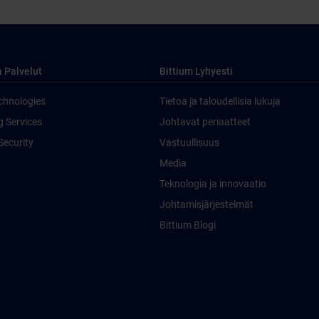
a Palvelut
Bittium Lyhyesti
chnologies
Tietoa ja taloudellisia lukuja
g Services
Johtavat periaatteet
Security
Vastuullisuus
Media
Teknologia ja innovaatio
Johtamisjärjestelmät
Bittium Blogi