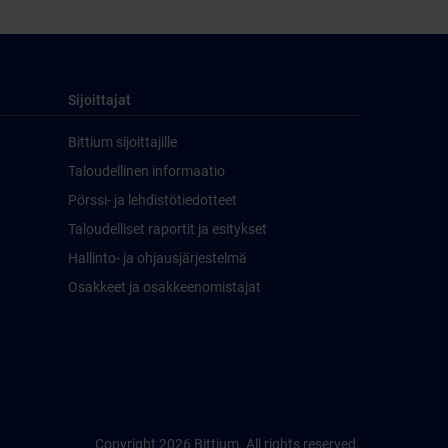
Sijoittajat
Bittium sijoittajille
Taloudellinen informaatio
Pörssi- ja lehdistötiedotteet
Taloudelliset raportit ja esitykset
Hallinto- ja ohjausjärjestelmä
Osakkeet ja osakkeenomistajat
Copyright 2026 Bittium. All rights reserved.