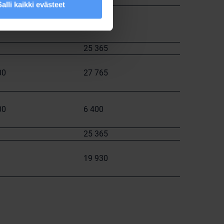
Salli kaikki evästeet
00
28 965
25 365
00
27 765
00
6 400
25 365
19 930