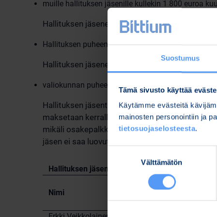
muille hallituksen jäsenille kullekin 1 800 euroa k
Hallituksen jäsenet ovat lisäksi oikeutettuja pa
Hallituksen puheenjohtaja 875 euroa kokoukselta j
Suostumus
Hallituksen jäsenet ovat lisäksi oikeutettuja pa
valiokunnan puheenjohtaja 600 euroa kokoukselta 
Tämä sivusto käyttää eväste
Hallituksen jäsenten matkakulut korvataan yht
Käytämme evästeitä kävijämä
maksetaan kerralla julkisessa kaupankäynnissä m
mainosten personointiin ja 
tietosuojaselosteesta
.
mikäli osakepalkkiota ei jostain syystä voida 
jäsen ei saa luovuttaa palkkiona saatuja osakke
Suostumuksen
Välttämätön
valinta
Hallituksen jäsenille maksetut palkkiot tilikaud
Nimi
Asema
Erkki Veikkolainen
Hallituksen puheenjoht