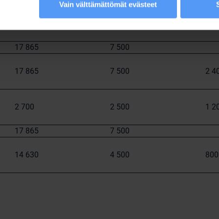
Vain välttämättömät evästeet
17 865
7 500
3 6
17 865
7 500
17 865
7 500
2 4
2 700
2 500
1 2
17 865
7 500
14 630
4 500
800