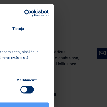
i:
Tietoja
n seuraavasti:
n kuukausipalkkion kokonaismäärästä
joamiseen, sisällön ja
i osakeannilla tai erityisissä olosuhteissa,
stämme evästeistä
n hankintaohjelman mukaisesti. Hallituksen
t.
Markkinointi
ouspalkkiot
kastusvaliokunnan
Yhteensä
ouksista
44 389