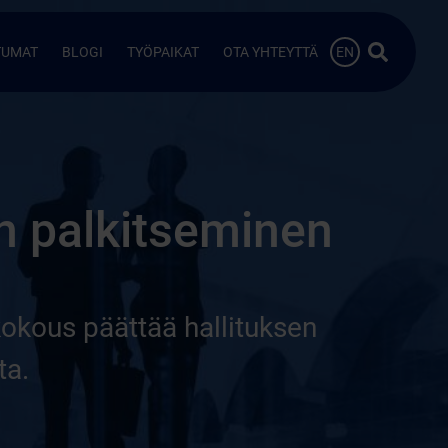
Hae…
TUMAT
BLOGI
TYÖPAIKAT
OTA YHTEYTTÄ
EN
n palkitseminen
kokous päättää hallituksen
ta.