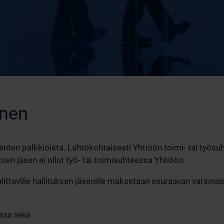
inen
nten palkkioista. Lähtökohtaisesti Yhtiöön toimi- tai työsuht
en jäsen ei ollut työ- tai toimisuhteessa Yhtiöön.
alittaville hallituksen jäsenille maksetaan seuraavan varsin
essa sekä