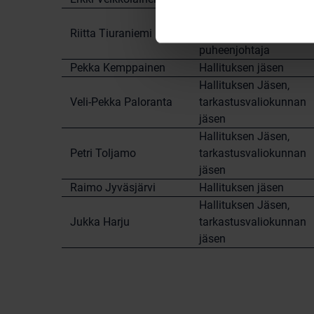
Hallituksen Jäsen,
Riitta Tiuraniemi
tarkastusvaliokunnan
puheenjohtaja
Pekka Kemppainen
Hallituksen jäsen
Hallituksen Jäsen,
Veli-Pekka Paloranta
tarkastusvaliokunnan
jäsen
Hallituksen Jäsen,
Petri Toljamo
tarkastusvaliokunnan
jäsen
Raimo Jyväsjärvi
Hallituksen jäsen
Hallituksen Jäsen,
Jukka Harju
tarkastusvaliokunnan
jäsen