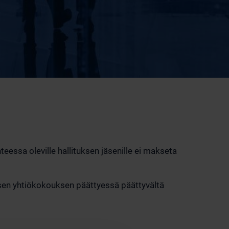
eessa oleville hallituksen jäsenille ei makseta
aisen yhtiökokouksen päättyessä päättyvältä