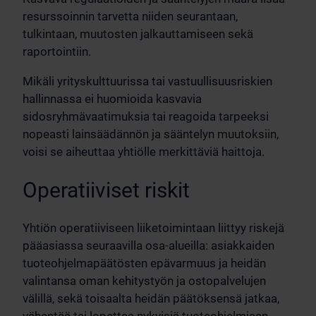
resurssoinnin tarvetta niiden seurantaan,
tulkintaan, muutosten jalkauttamiseen sekä
raportointiin.
Mikäli yrityskulttuurissa tai vastuullisuusriskien
hallinnassa ei huomioida kasvavia
sidosryhmävaatimuksia tai reagoida tarpeeksi
nopeasti lainsäädännön ja sääntelyn muutoksiin,
voisi se aiheuttaa yhtiölle merkittäviä haittoja.
Operatiiviset riskit
Yhtiön operatiiviseen liiketoimintaan liittyy riskejä
pääasiassa seuraavilla osa-alueilla: asiakkaiden
tuoteohjelmapäätösten epävarmuus ja heidän
valintansa oman kehitystyön ja ostopalvelujen
välillä, sekä toisaalta heidän päätöksensä jatkaa,