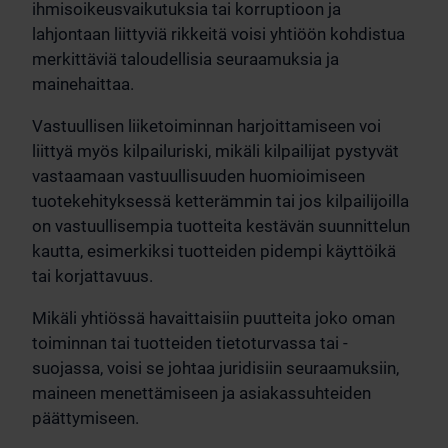
ihmisoikeusvaikutuksia tai korruptioon ja
lahjontaan liittyviä rikkeitä voisi yhtiöön kohdistua
merkittäviä taloudellisia seuraamuksia ja
mainehaittaa.
Vastuullisen liiketoiminnan harjoittamiseen voi
liittyä myös kilpailuriski, mikäli kilpailijat pystyvät
vastaamaan vastuullisuuden huomioimiseen
tuotekehityksessä ketterämmin tai jos kilpailijoilla
on vastuullisempia tuotteita kestävän suunnittelun
kautta, esimerkiksi tuotteiden pidempi käyttöikä
tai korjattavuus.
Mikäli yhtiössä havaittaisiin puutteita joko oman
toiminnan tai tuotteiden tietoturvassa tai -
suojassa, voisi se johtaa juridisiin seuraamuksiin,
maineen menettämiseen ja asiakassuhteiden
päättymiseen.