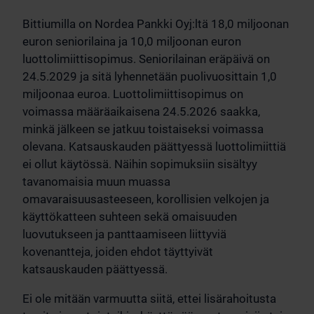
Bittiumilla on Nordea Pankki Oyj:ltä 18,0 miljoonan
euron seniorilaina ja 10,0 miljoonan euron
luottolimiittisopimus. Seniorilainan eräpäivä on
24.5.2029 ja sitä lyhennetään puolivuosittain 1,0
miljoonaa euroa. Luottolimiittisopimus on
voimassa määräaikaisena 24.5.2026 saakka,
minkä jälkeen se jatkuu toistaiseksi voimassa
olevana. Katsauskauden päättyessä luottolimiittiä
ei ollut käytössä. Näihin sopimuksiin sisältyy
tavanomaisia muun muassa
omavaraisuusasteeseen, korollisien velkojen ja
käyttökatteen suhteen sekä omaisuuden
luovutukseen ja panttaamiseen liittyviä
kovenantteja, joiden ehdot täyttyivät
katsauskauden päättyessä.
Ei ole mitään varmuutta siitä, ettei lisärahoitusta