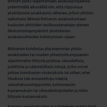
Bittium pyrkii laajentamaan asiakaspohjaansa
pidemmällä aikavälillä niin, että riippuvuus
yksittäisistä asiakkaista vähenee, jolloin yhtiöön
vaikuttaisi lähinnä Bittiumin asiakaskuntaan
kuuluvien yhtiöiden teollisuudenalojen yleinen
liiketoimintaympäristö yksittäisten
asiakassuhteiden kehittymisen sijaan.
Bittiumiin kohdistuu yhä enemmän yhtiön
asiakkaiden tai muiden yhteistyökumppanien
sijaintimaihin liittyviä juridisia, taloudellisia,
poliittisia ja sääntelyllisiä riskejä, jotka voivat
johtaa toimitusten viivästyksiin tai siihen, ettei
tilauksia tule ennustettuja määriä,
valuuttakurssitappioihin, kohonneisiin
kustannuksiin tai oikeudenkäynteihin ja niihin
liittyviin kustannuksiin.
Kasvava regulaatioiden ja sääntelyjen määrä lisää