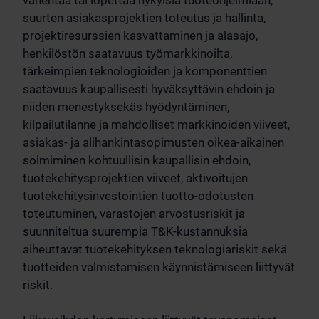
vähentää tai lopettaa nykyisiä tuoteohjelmiaan,
suurten asiakasprojektien toteutus ja hallinta,
projektiresurssien kasvattaminen ja alasajo,
henkilöstön saatavuus työmarkkinoilta,
tärkeimpien teknologioiden ja komponenttien
saatavuus kaupallisesti hyväksyttävin ehdoin ja
niiden menestyksekäs hyödyntäminen,
kilpailutilanne ja mahdolliset markkinoiden viiveet,
asiakas- ja alihankintasopimusten oikea-aikainen
solmiminen kohtuullisin kaupallisin ehdoin,
tuotekehitysprojektien viiveet, aktivoitujen
tuotekehitysinvestointien tuotto-odotusten
toteutuminen, varastojen arvostusriskit ja
suunniteltua suurempia T&K-kustannuksia
aiheuttavat tuotekehityksen teknologiariskit sekä
tuotteiden valmistamisen käynnistämiseen liittyvät
riskit.