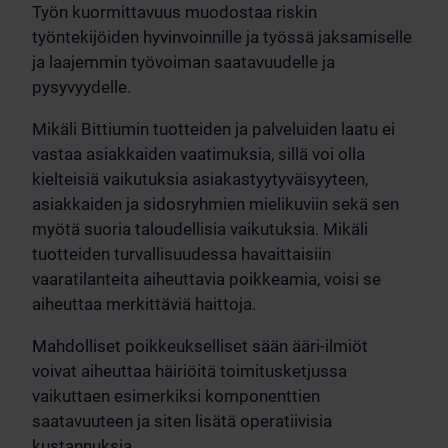
Työn kuormittavuus muodostaa riskin
työntekijöiden hyvinvoinnille ja työssä jaksamiselle
ja laajemmin työvoiman saatavuudelle ja
pysyvyydelle.
Mikäli Bittiumin tuotteiden ja palveluiden laatu ei
vastaa asiakkaiden vaatimuksia, sillä voi olla
kielteisiä vaikutuksia asiakastyytyväisyyteen,
asiakkaiden ja sidosryhmien mielikuviin sekä sen
myötä suoria taloudellisia vaikutuksia. Mikäli
tuotteiden turvallisuudessa havaittaisiin
vaaratilanteita aiheuttavia poikkeamia, voisi se
aiheuttaa merkittäviä haittoja.
Mahdolliset poikkeukselliset sään ääri-ilmiöt
voivat aiheuttaa häiriöitä toimitusketjussa
vaikuttaen esimerkiksi komponenttien
saatavuuteen ja siten lisätä operatiivisia
kustannuksia.