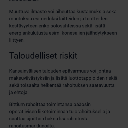
Muuttuva ilmasto voi aiheuttaa kustannuksia sekä
muutoksia esimerkiksi laitteiden ja tuotteiden
kestävyyteen erikoisolosuhteissa sekä lisätä
energiankulutusta esim. konesalien jäähdytykseen
liittyen.
Taloudelliset riskit
Kansainvälisen talouden epävarmuus voi johtaa
maksuviivästyksiin ja lisätä luottotappioiden riskiä
sekä toisaalta heikentää rahoituksen saatavuutta
ja ehtoja.
Bittium rahoittaa toimintansa pääosin
operatiivisen liiketoiminnan tulorahoituksella ja
saattaa ajoittain hakea lisärahoitusta
rahoitusmarkkinoilta.