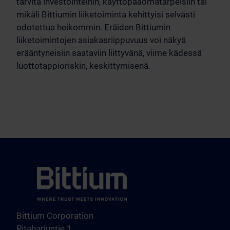
tarvita investointeihin, käyttöpääomatarpeisiin tai
mikäli Bittiumin liiketoiminta kehittyisi selvästi
odotettua heikommin. Eräiden Bittiumin
liiketoimintojen asiakasriippuvuus voi näkyä
erääntyneisiin saataviin liittyvänä, viime kädessä
luottotappioriskin, keskittymisenä.
Bittium Corporation
Ritaharjuntie 1