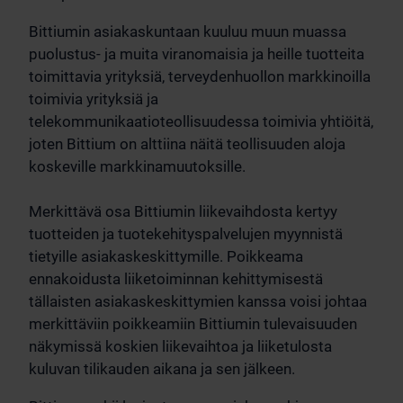
Bittiumin asiakaskuntaan kuuluu muun muassa
puolustus- ja muita viranomaisia ja heille tuotteita
toimittavia yrityksiä, terveydenhuollon markkinoilla
toimivia yrityksiä ja
telekommunikaatioteollisuudessa toimivia yhtiöitä,
joten Bittium on alttiina näitä teollisuuden aloja
koskeville markkinamuutoksille.
Merkittävä osa Bittiumin liikevaihdosta kertyy
tuotteiden ja tuotekehityspalvelujen myynnistä
tietyille asiakaskeskittymille. Poikkeama
ennakoidusta liiketoiminnan kehittymisestä
tällaisten asiakaskeskittymien kanssa voisi johtaa
merkittäviin poikkeamiin Bittiumin tulevaisuuden
näkymissä koskien liikevaihtoa ja liiketulosta
kuluvan tilikauden aikana ja sen jälkeen.