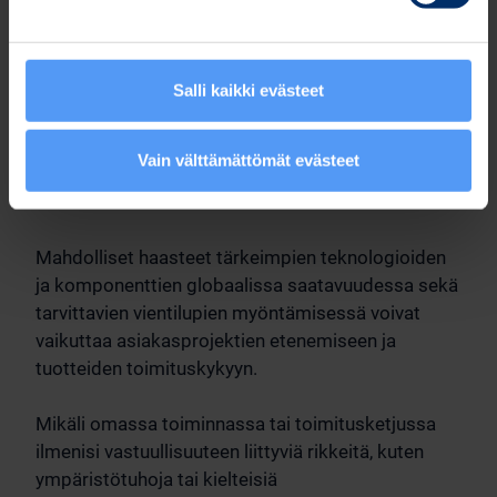
loukkausväitteiltä. Myös toimialan ulkopuoliset
patentinhaltijat toimivat aktiivisemmin hallussaan
olevien patenttien puolustamiseksi ja
kaupallistamiseksi, ja tämä osaltaan lisää
Salli kaikki evästeet
immateriaalioikeuksien hallintaan liittyviä riskejä.
Pahimmillaan suojattujen immateriaalioikeuksien
Vain välttämättömät evästeet
loukkaamisesta johtuvat vaateet voisivat johtaa
merkittäviin korvausvastuisiin.
Mahdolliset haasteet tärkeimpien teknologioiden
ja komponenttien globaalissa saatavuudessa sekä
tarvittavien vientilupien myöntämisessä voivat
vaikuttaa asiakasprojektien etenemiseen ja
tuotteiden toimituskykyyn.
Mikäli omassa toiminnassa tai toimitusketjussa
ilmenisi vastuullisuuteen liittyviä rikkeitä, kuten
ympäristötuhoja tai kielteisiä